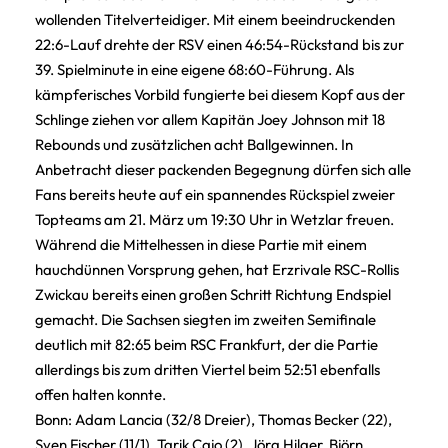
wollenden Titelverteidiger. Mit einem beeindruckenden
22:6-Lauf drehte der RSV einen 46:54-Rückstand bis zur
39. Spielminute in eine eigene 68:60-Führung. Als
kämpferisches Vorbild fungierte bei diesem Kopf aus der
Schlinge ziehen vor allem Kapitän Joey Johnson mit 18
Rebounds und zusätzlichen acht Ballgewinnen. In
Anbetracht dieser packenden Begegnung dürfen sich alle
Fans bereits heute auf ein spannendes Rückspiel zweier
Topteams am 21. März um 19:30 Uhr in Wetzlar freuen.
Während die Mittelhessen in diese Partie mit einem
hauchdünnen Vorsprung gehen, hat Erzrivale RSC-Rollis
Zwickau bereits einen großen Schritt Richtung Endspiel
gemacht. Die Sachsen siegten im zweiten Semifinale
deutlich mit 82:65 beim RSC Frankfurt, der die Partie
allerdings bis zum dritten Viertel beim 52:51 ebenfalls
offen halten konnte.
Bonn: Adam Lancia (32/8 Dreier), Thomas Becker (22),
Sven Fischer (11/1), Tarik Cajo (2), Jörg Hilger, Björn