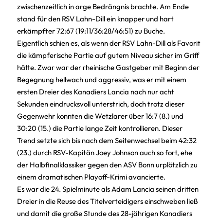
zwischenzeitlich in arge Bedrängnis brachte. Am Ende
stand für den RSV Lahn-Dill ein knapper und hart
erkämpfter 72:67 (19:11/36:28/46:51) zu Buche.
Eigentlich schien es, als wenn der RSV Lahn-Dill als Favorit
die kämpferische Partie auf gutem Niveau sicher im Griff
hätte. Zwar war der rheinische Gastgeber mit Beginn der
Begegnung hellwach und aggressiv, was er mit einem
ersten Dreier des Kanadiers Lancia nach nur acht
Sekunden eindrucksvoll unterstrich, doch trotz dieser
Gegenwehr konnten die Wetzlarer über 16:7 (8.) und
30:20 (15.) die Partie lange Zeit kontrollieren. Dieser
Trend setzte sich bis nach dem Seitenwechsel beim 42:32
(23.) durch RSV-Kapitän Joey Johnson auch so fort, ehe
der Halbfinalklassiker gegen den ASV Bonn urplötzlich zu
einem dramatischen Playoff-Krimi avancierte.
Es war die 24. Spielminute als Adam Lancia seinen dritten
Dreier in die Reuse des Titelverteidigers einschweben ließ
und damit die große Stunde des 28-jährigen Kanadiers