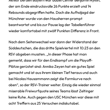
Akteur bei den Bayern war dabei Center Benjamin Ryklin,
der am Ende eindrucksvolle 26 Punkte erzielt und 14
Rebounds abgegriffen hatte. Doch die Aufholjagd der
Münchner wurde von den Hausherren prompt
beantwortet und bis zur Pause lag der Tabellenführer
wieder komfortabel mit zwölf Punkten Differenz in Front.
Nach dem Seitenwechsel war dann der Widerstand der
Süddeutschen, die das dritte Spielviertel mit 10:23 an den
RSV abgeben mussten. „In dieser Phase hat man
gemerkt, dass wir für den Endkampf um die Playoff-
Plätze gerüstet sind: Annika Zeyen hat ein gutes Spiel
gemacht und ist aus ihrem kleinen Tief heraus und auch
bei Nicolas Hausammann zeigt die Formkurve nach
oben“, so der RSV-Trainer weiter. Einzig die wieder einmal
miserable Freiwurfquote seines Teams lässt Zeltinger
keine Ruhe. Auch gegen den USC München war diese mit
acht Treffern aus 25 Versuchen indiskutabel.