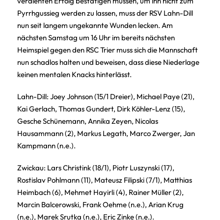
verdienten Erfolg bestätigen müssen, um ihn nicht zum
Pyrrhgussieg werden zu lassen, muss der RSV Lahn-Dill
nun seit langem ungekannte Wunden lecken. Am
nächsten Samstag um 16 Uhr im bereits nächsten
Heimspiel gegen den RSC Trier muss sich die Mannschaft
nun schadlos halten und beweisen, dass diese Niederlage
keinen mentalen Knacks hinterlässt.
Lahn-Dill: Joey Johnson (15/1 Dreier), Michael Paye (21),
Kai Gerlach, Thomas Gundert, Dirk Köhler-Lenz (15),
Gesche Schünemann, Annika Zeyen, Nicolas
Hausammann (2), Markus Legath, Marco Zwerger, Jan
Kampmann (n.e.).
Zwickau: Lars Christink (18/1), Piotr Luszynski (17),
Rostislav Pohlmann (11), Mateusz Filipski (7/1), Matthias
Heimbach (6), Mehmet Hayirli (4), Rainer Müller (2),
Marcin Balcerowski, Frank Oehme (n.e.), Arian Krug
(n.e.), Marek Srutka (n.e.), Eric Zinke (n.e.).