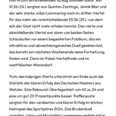
Hälfte zum entscheidenden Schlag ausholen sollte. Von
41:36 (24.) sorgten nun Quinten Zantinge, Jannik Blair und
der sehr starke Julian Lammering noch im dritten Viertel
für das mehr als vorentscheidende 53:36 (29.), von dem
sich der Gast nicht mehr erholen konnte. Das vierte und
abschließende Viertel war dann von beiden Seiten
Schaulaufen vor einem begeisterten Publikum, das ein
attraktives und abwechslungsreiches Duell gesehen hat,
das bereits am nächsten Wochenende seine Fortsetzung
finden wird. Dann im Pokal-Viertelfinale und im
westfälischen Warendorf.
Trotz des holprigen Starts unterstrich am Ende auch die
Statistik den klaren Erfolg des Deutschen Meisters aus
Wetzlar. Eine Rebound-Überlegenheit von 40 zu 24 und
eine um gut 20 Prozentpunkte besser Trefferquote
sorgten für den verdienten und klaren Erfolg im letzten
Heimspiel des Sportjahres 2024. Das Bruderduell
zwischen Julian und Maximilian Lammering endete mit je