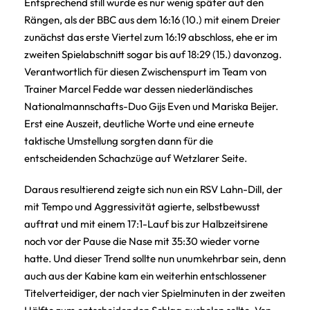
Entsprechend still wurde es nur wenig später auf den
Rängen, als der BBC aus dem 16:16 (10.) mit einem Dreier
zunächst das erste Viertel zum 16:19 abschloss, ehe er im
zweiten Spielabschnitt sogar bis auf 18:29 (15.) davonzog.
Verantwortlich für diesen Zwischenspurt im Team von
Trainer Marcel Fedde war dessen niederländisches
Nationalmannschafts-Duo Gijs Even und Mariska Beijer.
Erst eine Auszeit, deutliche Worte und eine erneute
taktische Umstellung sorgten dann für die
entscheidenden Schachzüge auf Wetzlarer Seite.
Daraus resultierend zeigte sich nun ein RSV Lahn-Dill, der
mit Tempo und Aggressivität agierte, selbstbewusst
auftrat und mit einem 17:1-Lauf bis zur Halbzeitsirene
noch vor der Pause die Nase mit 35:30 wieder vorne
hatte. Und dieser Trend sollte nun unumkehrbar sein, denn
auch aus der Kabine kam ein weiterhin entschlossener
Titelverteidiger, der nach vier Spielminuten in der zweiten