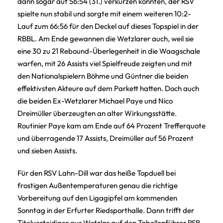
dann sogar auf 56:54 (31.) verkürzen konnten, der RSV
spielte nun stabil und sorgte mit einem weiteren 10:2-
Lauf zum 66:56 für den Deckel auf dieses Topspiel in der
RBBL. Am Ende gewannen die Wetzlarer auch, weil sie
eine 30 zu 21 Rebound-Überlegenheit in die Waagschale
warfen, mit 26 Assists viel Spielfreude zeigten und mit
den Nationalspielern Böhme und Güntner die beiden
effektivsten Akteure auf dem Parkett hatten. Doch auch
die beiden Ex-Wetzlarer Michael Paye und Nico
Dreimüller überzeugten an alter Wirkungsstätte.
Routinier Paye kam am Ende auf 64 Prozent Trefferquote
und überragende 17 Assists, Dreimüller auf 56 Prozent
und sieben Assists.
Für den RSV Lahn-Dill war das heiße Topduell bei
frostigen Außentemperaturen genau die richtige
Vorbereitung auf den Ligagipfel am kommenden
Sonntag in der Erfurter Riedsporthalle. Dann trifft der
Titelverteidiger aus Wetzlar auf den Tabellenführer RSB