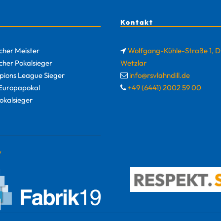
Kontakt
cher Meister
Wolfgang-Kühle-Straße 1, 
cher Pokalsieger
Wetzlar
ions League Sieger
info@rsvlahndill.de
uropapokal
+49 (6441) 2002 59 00
okalsieger
y