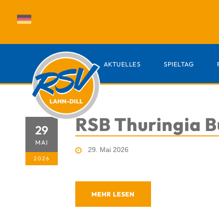
AKTUELLES
SPIELTAG
RSB Thuringia Bu
29
MAI
29. Mai 2026
2026
MEHR LESEN