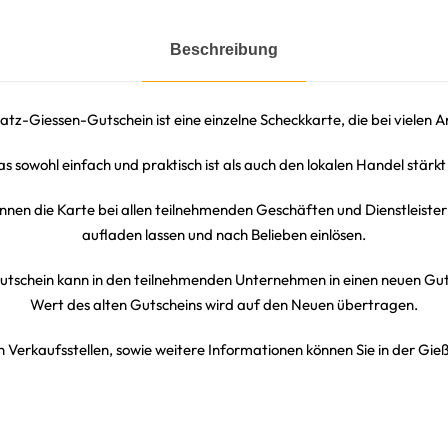
h
a
Beschreibung
t
z
G
atz-Giessen-Gutschein ist eine einzelne Scheckkarte, die bei vielen 
i
e
s sowohl einfach und praktisch ist als auch den lokalen Handel stärkt
ß
e
nnen die Karte bei allen teilnehmenden Geschäften und Dienstleist
n
aufladen lassen und nach Belieben einlösen.
7
5
utschein kann in den teilnehmenden Unternehmen in einen neuen Gu
E
Wert des alten Gutscheins wird auf den Neuen übertragen.
u
 Verkaufsstellen, sowie weitere Informationen können Sie in der Gi
r
o
M
e