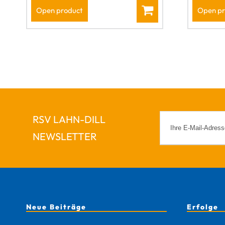
Open product
Open pr
RSV LAHN-DILL
NEWSLETTER
Neue Beiträge
Erfolge