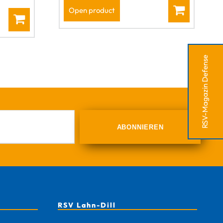
Open product
RSV-Magazin Defense
RSV Lahn-Dill