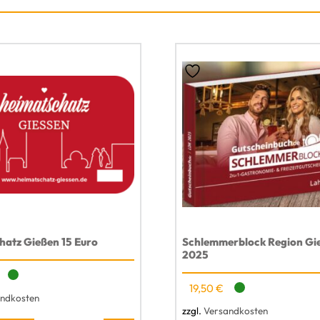
n
g
e
hatz Gießen 15 Euro
Schlemmerblock Region Gi
2025
19,50
€
ndkosten
zzgl.
Versandkosten