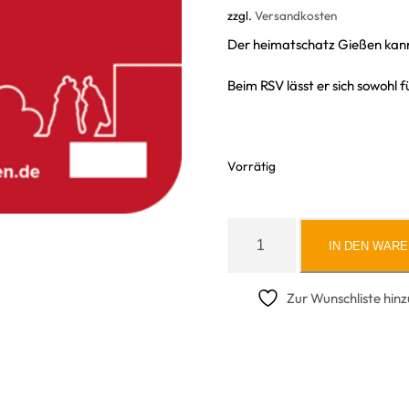
zzgl.
Versandkosten
Der heimatschatz Gießen kann
Beim RSV lässt er sich sowohl 
Vorrätig
h
IN DEN WAR
e
i
m
Zur Wunschliste hin
a
t
s
c