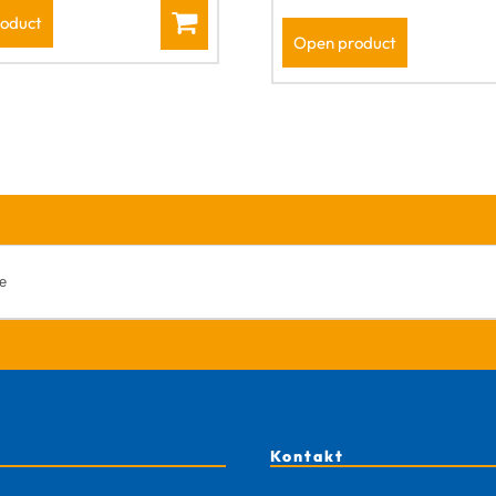
oduct
Open product
Kontakt