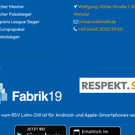
cher Meister
Wolfgang-Kühle-Straße 1, 
cher Pokalsieger
Wetzlar
ions League Sieger
info@rsvlahndill.de
uropapokal
+49 (6441) 2002 59 00
okalsieger
y
 vom RSV Lahn-Dill ist für Android- und Apple-Smartphones ve