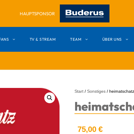
HAUPTSPONSOR
FANS
TV & STREAM
TEAM
ÜBER UNS
Start
/
Sonstiges
/ heimatschat
heimatsch
75,00
€