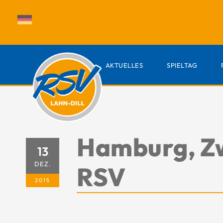
AKTUELLES
SPIELTAG
Hamburg, Zw
13
DEZ.
RSV
2015