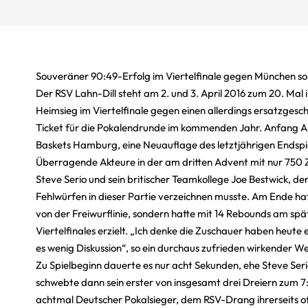
Souveräner 90:49-Erfolg im Viertelfinale gegen München sor
Der RSV Lahn-Dill steht am 2. und 3. April 2016 zum 20. Mal 
Heimsieg im Viertelfinale gegen einen allerdings ersatzg
Ticket für die Pokalendrunde im kommenden Jahr. Anfang Apri
Baskets Hamburg, eine Neuauflage des letztjährigen Endspi
Überragende Akteure in der am dritten Advent mit nur 750
Steve Serio und sein britischer Teamkollege Joe Bestwick, de
Fehlwürfen in dieser Partie verzeichnen musste. Am Ende hat
von der Freiwurflinie, sondern hatte mit 14 Rebounds am sp
Viertelfinales erzielt. „Ich denke die Zuschauer haben heute
es wenig Diskussion“, so ein durchaus zufrieden wirkender W
Zu Spielbeginn dauerte es nur acht Sekunden, ehe Steve Seri
schwebte dann sein erster von insgesamt drei Dreiern zum 7:
achtmal Deutscher Pokalsieger, dem RSV-Drang ihrerseits o