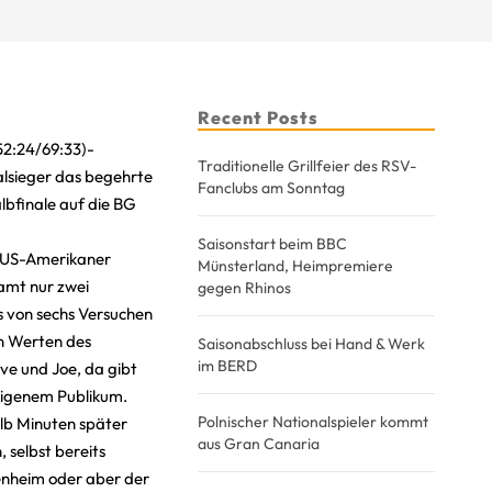
Recent Posts
/52:24/69:33)-
Traditionelle Grillfeier des RSV-
lsieger das begehrte
Fanclubs am Sonntag
lbfinale auf die BG
Saisonstart beim BBC
r US-Amerikaner
Münsterland, Heimpremiere
samt nur zwei
gegen Rhinos
s von sechs Versuchen
en Werten des
Saisonabschluss bei Hand & Werk
im BERD
eve und Joe, da gibt
 eigenem Publikum.
Polnischer Nationalspieler kommt
alb Minuten später
aus Gran Canaria
 selbst bereits
enheim oder aber der