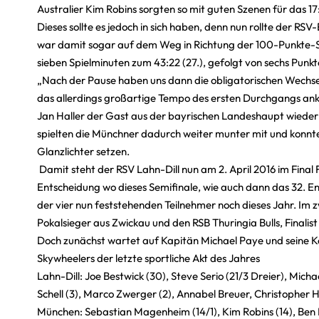
Australier Kim Robins sorgten so mit guten Szenen für das 17:1
Dieses sollte es jedoch in sich haben, denn nun rollte der RSV
war damit sogar auf dem Weg in Richtung der 100-Punkte-Scha
sieben Spielminuten zum 43:22 (27.), gefolgt von sechs Pun
„Nach der Pause haben uns dann die obligatorischen Wechse
das allerdings großartige Tempo des ersten Durchgangs anknü
Jan Haller der Gast aus der bayrischen Landeshaupt wieder de
spielten die Münchner dadurch weiter munter mit und konnte
Glanzlichter setzen.
Damit steht der RSV Lahn-Dill nun am 2. April 2016 im Final 
Entscheidung wo dieses Semifinale, wie auch dann das 32. E
der vier nun feststehenden Teilnehmer noch dieses Jahr. I
Pokalsieger aus Zwickau und den RSB Thuringia Bulls, Finalis
Doch zunächst wartet auf Kapitän Michael Paye und seine
Skywheelers der letzte sportliche Akt des Jahres
Lahn-Dill: Joe Bestwick (30), Steve Serio (21/3 Dreier), Micha
Schell (3), Marco Zwerger (2), Annabel Breuer, Christopher
München: Sebastian Magenheim (14/1), Kim Robins (14), Ben D