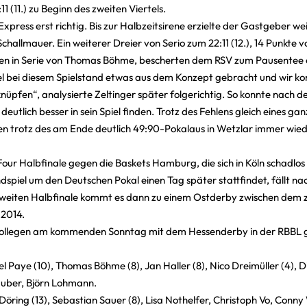
1 (11.) zu Beginn des zweiten Viertels.
-Express erst richtig. Bis zur Halbzeitsirene erzielte der Gastgeber w
llmauer. Ein weiterer Dreier von Serio zum 22:11 (12.), 14 Punkte v
kten in Serie von Thomas Böhme, bescherten dem RSV zum Pausentee e
l bei diesem Spielstand etwas aus dem Konzept gebracht und wir ko
pfen“, analysierte Zeltinger später folgerichtig. So konnte nach de
utlich besser in sein Spiel finden. Trotz des Fehlens gleich eines ga
n trotz des am Ende deutlich 49:90-Pokalaus in Wetzlar immer wiede
Four Halbfinale gegen die Baskets Hamburg, die sich in Köln schadlos 
ndspiel um den Deutschen Pokal einen Tag später stattfindet, fällt 
m zweiten Halbfinale kommt es dann zu einem Ostderby zwischen dem
t 2014.
 Kollegen am kommenden Sonntag mit dem Hessenderby in der RBBL 
el Paye (10), Thomas Böhme (8), Jan Haller (8), Nico Dreimüller (4), Dir
 Huber, Björn Lohmann.
öring (13), Sebastian Sauer (8), Lisa Nothelfer, Christoph Vo, Conn