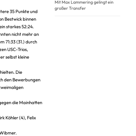
Mit Max Lammering gelingt ein
großer Transfer
eitere 35 Punkte und
on Bestwick binnen
in starkes 52:24.
nnten nicht mehr an
m 71:33 (31.) durch
nzen USC-Trios,
r selbst kleine
hielten. Die
nach den Bewerbungen
 zweimaligen
gegen die Mainhatten
k Köhler (4), Felix
y Wibmer.