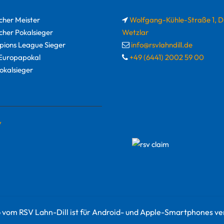
cher Meister
Wolfgang-Kühle-Straße 1, 
cher Pokalsieger
Wetzlar
ions League Sieger
info@rsvlahndill.de
uropapokal
+49 (6441) 2002 59 00
okalsieger
y
 vom RSV Lahn-Dill ist für Android- und Apple-Smartphones ve