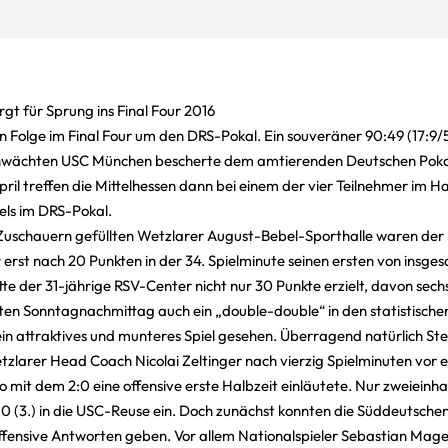
gt für Sprung ins Final Four 2016
in Folge im Final Four um den DRS-Pokal. Ein souveräner 90:49 (17:9
eschwächten USC München bescherte dem amtierenden Deutschen Poka
l treffen die Mittelhessen dann bei einem der vier Teilnehmer im Ha
els im DRS-Pokal.
 Zuschauern gefüllten Wetzlarer August-Bebel-Sporthalle waren de
r erst nach 20 Punkten in der 34. Spielminute seinen ersten von insge
te der 31-jährige RSV-Center nicht nur 30 Punkte erzielt, davon sech
äten Sonntagnachmittag auch ein „double-double“ in den statistisch
 ein attraktives und munteres Spiel gesehen. Überragend natürlich St
etzlarer Head Coach Nicolai Zeltinger nach vierzig Spielminuten vor
o mit dem 2:0 eine offensive erste Halbzeit einläutete. Nur zweieinh
0 (3.) in die USC-Reuse ein. Doch zunächst konnten die Süddeutschen,
ffensive Antworten geben. Vor allem Nationalspieler Sebastian Mag