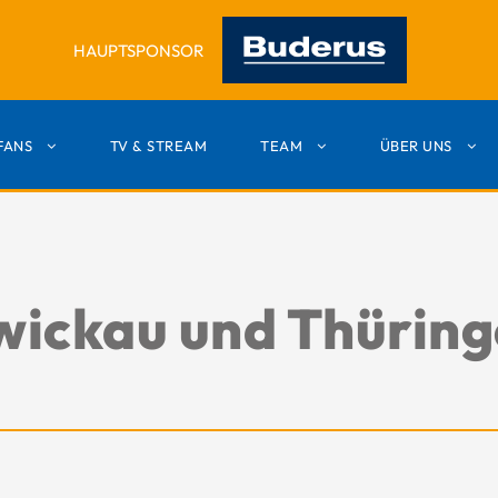
HAUPTSPONSOR
FANS
TV & STREAM
TEAM
ÜBER UNS
ickau und Thüring