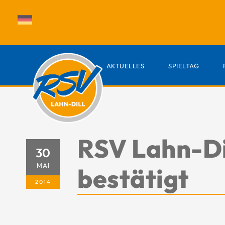
AKTUELLES
SPIELTAG
RSV Lahn-Di
30
MAI
bestätigt
2014