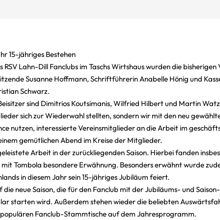
ahr 15-jähriges Bestehen
SV Lahn-Dill Fanclubs im Taschs Wirtshaus wurden die bisherigen 
rsitzende Susanne Hoffmann, Schriftführerin Anabelle Hönig und Kas
ristian Schwarz.
eisitzer sind Dimitrios Koutsimanis, Wilfried Hilbert und Martin Watze
ieder sich zur Wiederwahl stellten, sondern wir mit den neu gewählt
ce nutzen, interessierte Vereinsmitglieder an die Arbeit im geschä
 einem gemütlichen Abend im Kreise der Mitglieder.
eleistete Arbeit in der zurückliegenden Saison. Hierbei fanden insbe
er mit Tombola besondere Erwähnung. Besonders erwähnt wurde zud
lands in diesem Jahr sein 15-jähriges Jubiläum feiert.
f die neue Saison, die für den Fanclub mit der Jubiläums- und Saiso
ar starten wird. Außerdem stehen wieder die beliebten Auswärtsfa
e populären Fanclub-Stammtische auf dem Jahresprogramm.