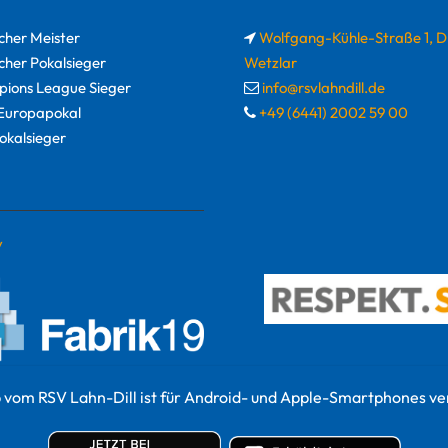
cher Meister
Wolfgang-Kühle-Straße 1, 
cher Pokalsieger
Wetzlar
ions League Sieger
info@rsvlahndill.de
uropapokal
+49 (6441) 2002 59 00
okalsieger
y
 vom RSV Lahn-Dill ist für Android- und Apple-Smartphones ve