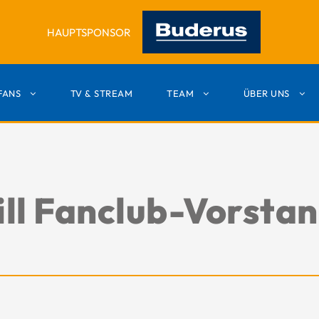
HAUPTSPONSOR
FANS
TV & STREAM
TEAM
ÜBER UNS
ll Fanclub-Vorsta