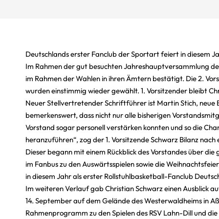
Deutschlands erster Fanclub der Sportart feiert in diesem J
Im Rahmen der gut besuchten Jahreshauptversammlung des R
im Rahmen der Wahlen in ihren Ämtern bestätigt. Die 2. Vo
wurden einstimmig wieder gewählt. 1. Vorsitzender bleibt Ch
Neuer Stellvertretender Schriftführer ist Martin Stich, neue B
bemerkenswert, dass nicht nur alle bisherigen Vorstandsmitgl
Vorstand sogar personell verstärken konnten und so die Chan
heranzuführen“, zog der 1. Vorsitzende Schwarz Bilanz nach
Dieser begann mit einem Rückblick des Vorstandes über die g
im Fanbus zu den Auswärtsspielen sowie die Weihnachtsfei
in diesem Jahr als erster Rollstuhlbasketball-Fanclub Deutsch
Im weiteren Verlauf gab Christian Schwarz einen Ausblick au
14. September auf dem Gelände des Westerwaldheims in Aßl
Rahmenprogramm zu den Spielen des RSV Lahn-Dill und di