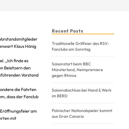
Recent Posts
Vorstandsmitglieder
Traditionelle Grillfeier des RSV-
senwart Klaus Hönig
Fanclubs am Sonntag
l. „Ich finde es
Saisonstart beim BBC
en Beisitzern den
Münsterland, Heimpremiere
ftsführenden Vorstand
gegen Rhinos
sondere die Fahrten
Saisonabschluss bei Hand & Werk
im BERD
em, dass der Fanclub
Polnischer Nationalspieler kommt
n-Eröffnungsfeier am
aus Gran Canaria
hrten mit