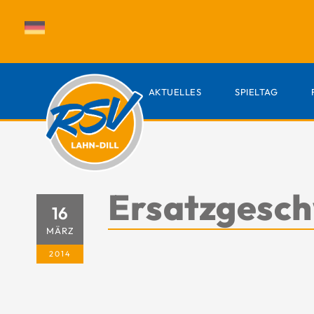
AKTUELLES
SPIELTAG
Ersatzgesch
16
MÄRZ
2014