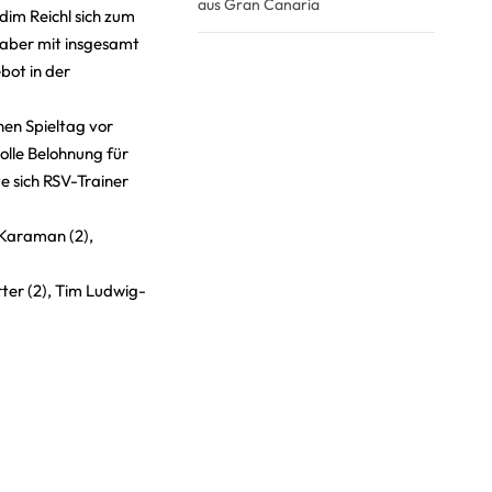
aus Gran Canaria
dim Reichl sich zum
 aber mit insgesamt
bot in der
nen Spieltag vor
olle Belohnung für
te sich RSV-Trainer
 Karaman (2),
ter (2), Tim Ludwig-