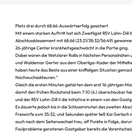
Platz drei durch 68:66-Auswärtserfolg gesichert
Mit einem starken Auftritt hat sich Zweitligist RSV Lahn-Dil
Abschlussklassement mit 68:66 (23:21/38:32/56:49) gewonnen
26-jährige Center krankheitsgeschwächt in die Partie ging.
Dabei waren die Wetzlarer Rollis in höchsten Personalnöten
und Waldemar Gerter aus dem Oberliga-Kader der Mittelhesse
haben heute das Beste aus einer kniffeligen Situation gemac
Nachwuchsakteuren.“
Gleich die ersten Minuten gehörten dem erst 16-jährigen Ma
damit den frühen Rückstand beim 7:10 (6.) überschaubar hiel
und der RSV Lahn-Dill II die Initiative in einem von den Gast
Es dauerte jedoch bis in die Schlussminuten des zweiten Abs
Freiwürfe zum 35:32, und Sekunden später ließ Kai Gerlach 
auch nach dem Seitenwechsel treu, elf Punkte in Folge, darun
Foulprobleme geratenen Gastgeber bereits die Vorentschei