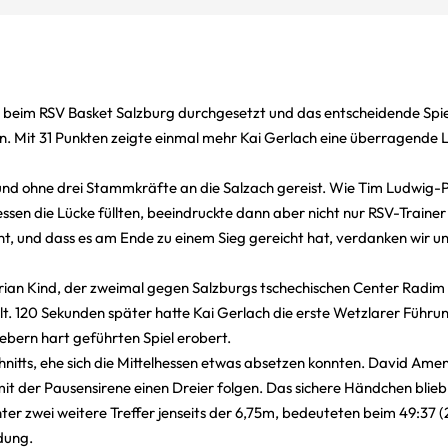
l II beim RSV Basket Salzburg durchgesetzt und das entscheidende Spi
. Mit 31 Punkten zeigte einmal mehr Kai Gerlach eine überragende L
 und ohne drei Stammkräfte an die Salzach gereist. Wie Tim Ludwig-P
n die Lücke füllten, beeindruckte dann aber nicht nur RSV-Trainer
ht, und dass es am Ende zu einem Sieg gereicht hat, verdanken wir u
rian Kind, der zweimal gegen Salzburgs tschechischen Center Radim 
t. 120 Sekunden später hatte Kai Gerlach die erste Wetzlarer Führung
gebern hart geführten Spiel erobert.
chnitts, ehe sich die Mittelhessen etwas absetzen konnten. David Am
mit der Pausensirene einen Dreier folgen. Das sichere Händchen bli
ter zwei weitere Treffer jenseits der 6,75m, bedeuteten beim 49:37 (2
dung.