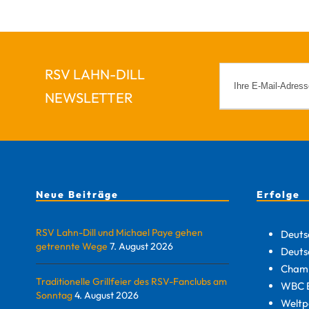
RSV LAHN-DILL
NEWSLETTER
Neue Beiträge
Erfolge
RSV Lahn-Dill und Michael Paye gehen
Deuts
getrennte Wege
7. August 2026
Deuts
Champ
Traditionelle Grillfeier des RSV-Fanclubs am
WBC E
Sonntag
4. August 2026
Weltp