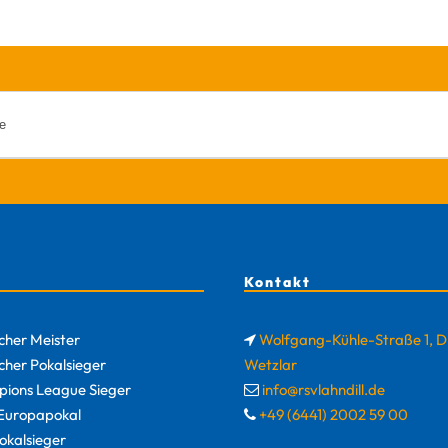
Kontakt
cher Meister
Wolfgang-Kühle-Straße 1, 
cher Pokalsieger
Wetzlar
ions League Sieger
info@rsvlahndill.de
uropapokal
+49 (6441) 2002 59 00
okalsieger