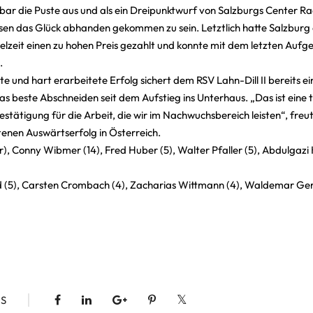
bar die Puste aus und als ein Dreipunktwurf von Salzburgs Center Ra
essen das Glück abhanden gekommen zu sein. Letztlich hatte Salzburg
elzeit einen zu hohen Preis gezahlt und konnte mit dem letzten Aufge
.
 und hart erarbeitete Erfolg sichert dem RSV Lahn-Dill II bereits ei
as beste Abschneiden seit dem Aufstieg ins Unterhaus. „Das ist eine t
estätigung für die Arbeit, die wir im Nachwuchsbereich leisten“, freu
tenen Auswärtserfolg in Österreich.
r), Conny Wibmer (14), Fred Huber (5), Walter Pfaller (5), Abdulgazi
nd (5), Carsten Crombach (4), Zacharias Wittmann (4), Waldemar Ger
S