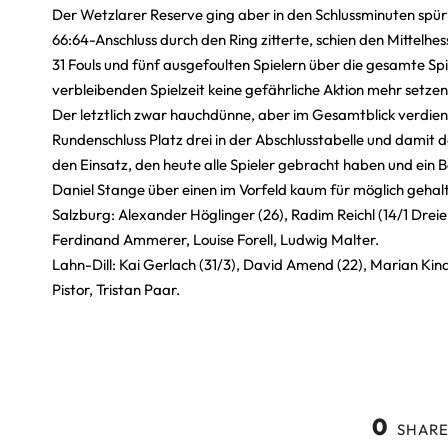
Der Wetzlarer Reserve ging aber in den Schlussminuten spür
66:64-Anschluss durch den Ring zitterte, schien den Mittelh
31 Fouls und fünf ausgefoulten Spielern über die gesamte Spi
verbleibenden Spielzeit keine gefährliche Aktion mehr setzen
Der letztlich zwar hauchdünne, aber im Gesamtblick verdiente
Rundenschluss Platz drei in der Abschlusstabelle und damit d
den Einsatz, den heute alle Spieler gebracht haben und ein B
Daniel Stange über einen im Vorfeld kaum für möglich gehal
Salzburg: Alexander Höglinger (26), Radim Reichl (14/1 Dreie
Ferdinand Ammerer, Louise Forell, Ludwig Malter.
Lahn-Dill: Kai Gerlach (31/3), David Amend (22), Marian Ki
Pistor, Tristan Paar.
0
SHARE