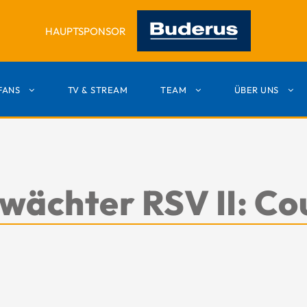
HAUPTSPONSOR
FANS
TV & STREAM
TEAM
ÜBER UNS
wächter RSV II: Cou