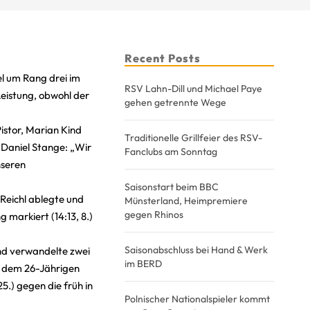
Recent Posts
el um Rang drei im
RSV Lahn-Dill und Michael Paye
eistung, obwohl der
gehen getrennte Wege
istor, Marian Kind
Traditionelle Grillfeier des RSV-
 Daniel Stange: „Wir
Fanclubs am Sonntag
nseren
Saisonstart beim BBC
Reichl ablegte und
Münsterland, Heimpremiere
gegen Rhinos
 markiert (14:13, 8.)
Saisonabschluss bei Hand & Werk
end verwandelte zwei
im BERD
eb dem 26-Jährigen
5.) gegen die früh in
Polnischer Nationalspieler kommt