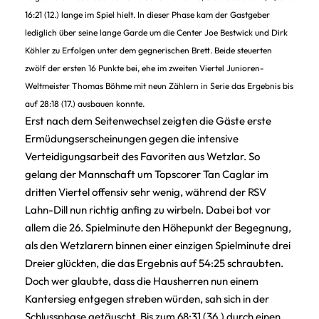
16:21 (12.) lange im Spiel hielt. In dieser Phase kam der Gastgeber
lediglich über seine lange Garde um die Center Joe Bestwick und Dirk
Köhler zu Erfolgen unter dem gegnerischen Brett. Beide steuerten
zwölf der ersten 16 Punkte bei, ehe im zweiten Viertel Junioren-
Weltmeister Thomas Böhme mit neun Zählern in Serie das Ergebnis bis
auf 28:18 (17.) ausbauen konnte.
Erst nach dem Seitenwechsel zeigten die Gäste erste
Ermüdungserscheinungen gegen die intensive
Verteidigungsarbeit des Favoriten aus Wetzlar. So
gelang der Mannschaft um Topscorer Tan Caglar im
dritten Viertel offensiv sehr wenig, während der RSV
Lahn-Dill nun richtig anfing zu wirbeln. Dabei bot vor
allem die 26. Spielminute den Höhepunkt der Begegnung,
als den Wetzlarern binnen einer einzigen Spielminute drei
Dreier glückten, die das Ergebnis auf 54:25 schraubten.
Doch wer glaubte, dass die Hausherren nun einem
Kantersieg entgegen streben würden, sah sich in der
Schlussphase getäuscht. Bis zum 68:31 (36.) durch einen