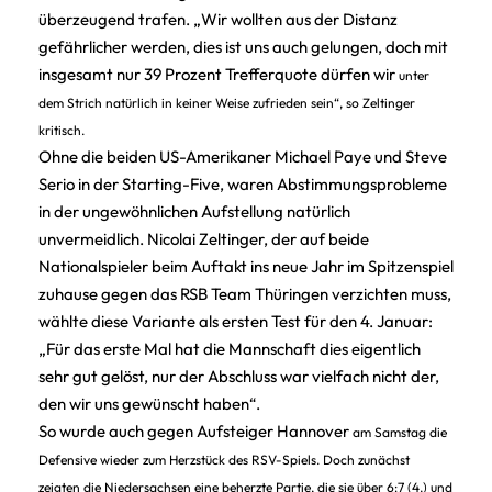
überzeugend trafen. „Wir wollten aus der Distanz
gefährlicher werden, dies ist uns auch gelungen, doch mit
insgesamt nur 39 Prozent Trefferquote dürfen wir
unter
dem Strich
natürlich in keiner Weise zufrieden sein“, so Zeltinger
kritisch.
Ohne die beiden US-Amerikaner Michael Paye und Steve
Serio in der Starting-Five, waren Abstimmungsprobleme
in der ungewöhnlichen Aufstellung natürlich
unvermeidlich. Nicolai Zeltinger, der auf beide
Nationalspieler beim Auftakt ins neue Jahr im Spitzenspiel
zuhause gegen das RSB Team Thüringen verzichten muss,
wählte diese Variante als ersten Test für den 4. Januar:
„Für das erste Mal hat die Mannschaft dies eigentlich
sehr gut gelöst, nur der Abschluss war vielfach nicht der,
den wir uns gewünscht haben“.
So wurde auch gegen Aufsteiger Hannover
am Samstag
die
Defensive wieder zum Herzstück des RSV-Spiels. Doch zunächst
zeigten die Niedersachsen eine beherzte Partie, die sie über 6:7 (4.) und