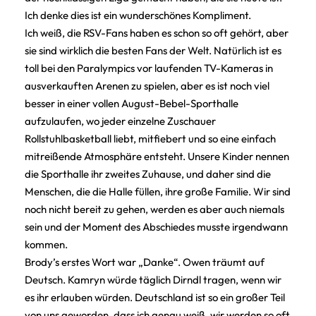
Ich denke dies ist ein wunderschönes Kompliment.
Ich weiß, die RSV-Fans haben es schon so oft gehört, aber
sie sind wirklich die besten Fans der Welt. Natürlich ist es
toll bei den Paralympics vor laufenden TV-Kameras in
ausverkauften Arenen zu spielen, aber es ist noch viel
besser in einer vollen August-Bebel-Sporthalle
aufzulaufen, wo jeder einzelne Zuschauer
Rollstuhlbasketball liebt, mitfiebert und so eine einfach
mitreißende Atmosphäre entsteht. Unsere Kinder nennen
die Sporthalle ihr zweites Zuhause, und daher sind die
Menschen, die die Halle füllen, ihre große Familie. Wir sind
noch nicht bereit zu gehen, werden es aber auch niemals
sein und der Moment des Abschiedes musste irgendwann
kommen.
Brody’s erstes Wort war „Danke“. Owen träumt auf
Deutsch. Kamryn würde täglich Dirndl tragen, wenn wir
es ihr erlauben würden. Deutschland ist so ein großer Teil
von uns geworden, dass ich genau weiß, wir werden so oft