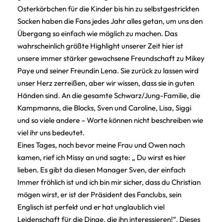
Osterkörbchen für die Kinder bis hin zu selbstgestrickten
Socken haben die Fans jedes Jahr alles getan, um uns den
Übergang so einfach wie möglich zu machen. Das
wahrscheinlich größte Highlight unserer Zeit hier ist
unsere immer stärker gewachsene Freundschaft zu Mikey
Paye und seiner Freundin Lena. Sie zurück zu lassen wird
unser Herz zerreißen, aber wir wissen, dass sie in guten
Händen sind. An die gesamte Schwarz/Jung-Familie, die
Kampmanns, die Blocks, Sven und Caroline, Lisa, Siggi
und so viele andere – Worte können nicht beschreiben wie
viel ihr uns bedeutet.
Eines Tages, noch bevor meine Frau und Owen nach
kamen, rief ich Missy an und sagte: „ Du wirst es hier
lieben. Es gibt da diesen Manager Sven, der einfach
Immer fröhlich ist und ich bin mir sicher, dass du Christian
mögen wirst, er ist der Präsident des Fanclubs, sein
Englisch ist perfekt und er hat unglaublich viel
Leidenschaft für die Dinge, die ihn interessieren!“. Dieses