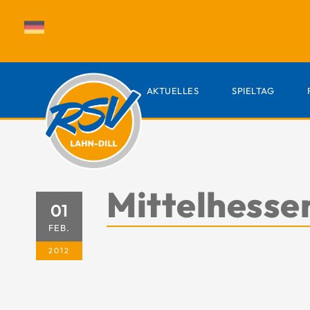
AKTUELLES
SPIELTAG
Mittelhesse
01
FEB.
2012