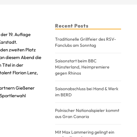
Recent Posts
 der 19. Auflage
Traditionelle Grillfeier des RSV-
Karstadt.
Fanclubs am Sonntag
nden zweiten Platz
 an diesem Abend die
Saisonstart beim BBC
Titel in der
Münsterland, Heimpremiere
alent Florian Lenz,
gegen Rhinos
 Partnern Gießener
Saisonabschluss bei Hand & Werk
im BERD
 Sportlerwahl
Polnischer Nationalspieler kommt
aus Gran Canaria
Mit Max Lammering gelingt ein