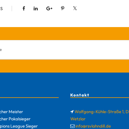
S
Kontakt
cher Meister
Wolfgang-Kühle-Straße 1, 
cher Pokalsieger
Wetzlar
ions League Sieger
info@rsvlahndill.de