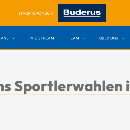
HAUPTSPONSOR
FANS
TV & STREAM
TEAM
ÜBER UNS
ns Sportlerwahlen 