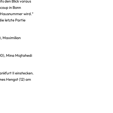
ts den Blick voraus
scoup in Bonn
te Hausnummer wird.“
e letzte Partie
), Maximilian
(10), Mina Mojtahedi
nkfurt II einstecken.
nnes Hengst (12) am