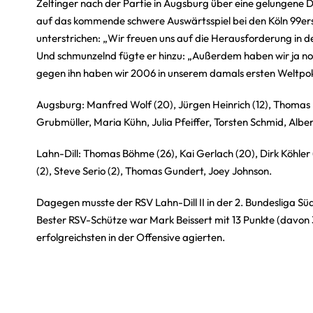
Zeltinger nach der Partie in Augsburg über eine gelungene Di
auf das kommende schwere Auswärtsspiel bei den Köln 99ers,
unterstrichen: „Wir freuen uns auf die Herausforderung in 
Und schmunzelnd fügte er hinzu: „Außerdem haben wir ja noc
gegen ihn haben wir 2006 in unserem damals ersten Weltpoka
Augsburg: Manfred Wolf (20), Jürgen Heinrich (12), Thomas Paa
Grubmüller, Maria Kühn, Julia Pfeiffer, Torsten Schmid, Albe
Lahn-Dill: Thomas Böhme (26), Kai Gerlach (20),
Dirk Köhler 
(2),
Steve Serio (2),
Thomas Gundert,
Joey Johnson.
Dagegen musste der RSV Lahn-Dill II in der 2. Bundesliga Sü
Bester RSV-Schütze war Mark Beissert mit 13 Punkte (davon 
erfolgreichsten in der Offensive agierten.