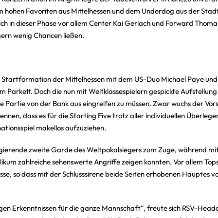
 dem hohen Favoriten aus Mittelhessen und dem Underdog aus der Stad
sich in dieser Phase vor allem Center Kai Gerlach und Forward Thoma
ern wenig Chancen ließen.
Startformation der Mittelhessen mit dem US-Duo Michael Paye und 
 Parkett. Doch die nun mit Weltklassespielern gespickte Aufstellung 
ende Partie von der Bank aus eingreifen zu müssen. Zwar wuchs der Vo
rkennen, dass es für die Starting Five trotz aller individuellen Überl
nationsspiel makellos aufzuziehen.
 agierende zweite Garde des Weltpokalsiegers zum Zuge, während mit
ikum zahlreiche sehenswerte Angriffe zeigen konnten. Vor allem Tops
se, so dass mit der Schlusssirene beide Seiten erhobenen Hauptes v
gen Erkenntnissen für die ganze Mannschaft“, freute sich RSV-Headc