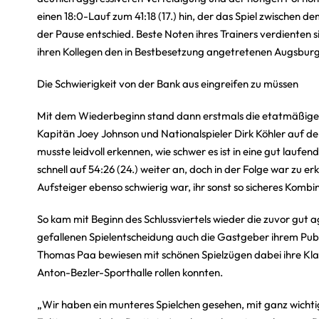
einen 18:0-Lauf zum 41:18 (17.) hin, der das Spiel zwischen
der Pause entschied. Beste Noten ihres Trainers verdienten 
ihren Kollegen den in Bestbesetzung angetretenen Augsburg
Die Schwierigkeit von der Bank aus eingreifen zu müssen
Mit dem Wiederbeginn stand dann erstmals die etatmäßige 
Kapitän Joey Johnson und Nationalspieler Dirk Köhler auf dem
musste leidvoll erkennen, wie schwer es ist in eine gut lauf
schnell auf 54:26 (24.) weiter an, doch in der Folge war zu e
Aufsteiger ebenso schwierig war, ihr sonst so sicheres Kombi
So kam mit Beginn des Schlussviertels wieder die zuvor gut
gefallenen Spielentscheidung auch die Gastgeber ihrem Publ
Thomas Paa bewiesen mit schönen Spielzügen dabei ihre Klas
Anton-Bezler-Sporthalle rollen konnten.
„Wir haben ein munteres Spielchen gesehen, mit ganz wichti