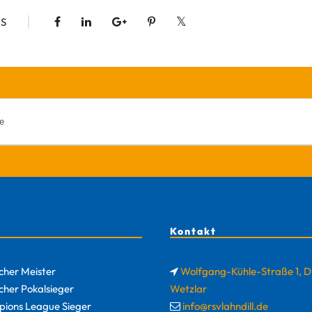
S
Kontakt
cher Meister
Wolfgang-Kühle-Straße 1, 
cher Pokalsieger
Wetzlar
ions League Sieger
info@rsvlahndill.de