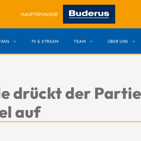
HAUPTSPONSOR
FANS
TV & STREAM
TEAM
ÜBER UNS
e drückt der Partie
el auf