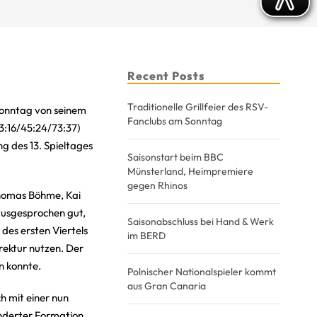
Recent Posts
Traditionelle Grillfeier des RSV-
 Sonntag von seinem
Fanclubs am Sonntag
23:16/45:24/73:37)
g des 13. Spieltages
Saisonstart beim BBC
Münsterland, Heimpremiere
gegen Rhinos
Thomas Böhme, Kai
ausgesprochen gut,
Saisonabschluss bei Hand & Werk
 des ersten Viertels
im BERD
rektur nutzen. Der
n konnte.
Polnischer Nationalspieler kommt
aus Gran Canaria
h mit einer nun
änderter Formation