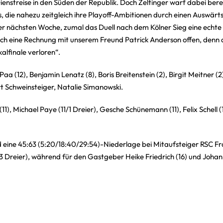
enstreise in den Süden der Republik. Doch Zeltinger warf dabei berei
 die nahezu zeitgleich ihre Playoff-Ambitionen durch einen Auswärt
der nächsten Woche, zumal das Duell nach dem Kölner Sieg eine ech
h eine Rechnung mit unserem Freund Patrick Anderson offen, denn di
lfinale verloren“.
 (12), Benjamin Lenatz (8), Boris Breitenstein (2), Birgit Meitner (2
rt Schweinsteiger, Natalie Simanowski.
(11),
Michael Paye (11/1 Dreier), Gesche Schünemann (11),
Felix Schell 
d eine 45:63 (5:20/18:40/29:54)-Niederlage bei Mitaufsteiger RSC Fra
3 Dreier), während für den Gastgeber Heike Friedrich (16) und Joha