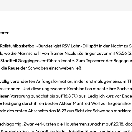
corer
ollstuhlbasketball-Bundesligist RSV Lahn-Dill spät in der Nacht zu
k, wo die Mannschaft von Trainer Nicolai Zeltinger zuvor mit 93:56 (
m Stadtteil Göggingen entführen konnte. Zum Topscorer der Begegnun
 die Reuse der Schwaben einschweben ließ.
er völlig veränderten Anfangsformation, in der erstmals gemeinsam 
ann standen. Und diese ungewohnte Kombination machte ihre Sache 
iesen Vorsprung zunächst bis auf 16:8 (7.) aus. Lediglich kurz vor Ende
erteidigung durch ihren besten Akteur Manfred Wolf zur Ergebniskor
Ende des ersten Abschnitts das 16:23 aus Sicht der Schwaben markiere
h schlagartig. Zwar verkürzten die Hausherren zunächst auf 23:18, doc
n Konzentration im Angriff legte der Tabellenführer in nahezu unver