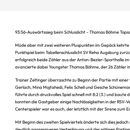
93:56-Auswärtssieg beim Schlusslicht – Thomas Böhme Tops
Müde aber mit zwei weiteren Pluspunkten im Gepäck kehrte R
Punktspiel beim Tabellenschlusslicht SV Reha Augsburg zurüc
erfolgreich beide Zähler aus der Anton-Bezler-Sporthalle i
avancierte dabei Youngster Thomas Böhme, der 26 Zähler in
Trainer Zeltinger überraschte zu Beginn der Partie mit ein
Gerlach, Mina Mojtahedi, Felix Schell und Gesche Schünem
führte durch druckvolles Spiel schnell mit 8:2 (3.) und baute d
konnten die Gastgeber einige Nachlässigkeiten in der RSV-V
Centerspieler war es auch, der letztlich mit der Sirene zum 
Mit Beginn des zweiten Spielviertels änderte sich dies jedoc
deutlich aggressiveren Verteidigung und der nötigen Portio