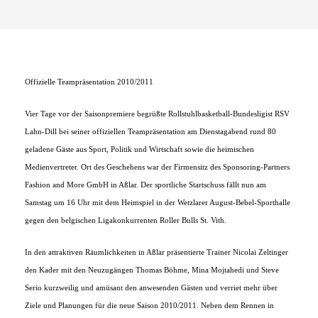
Offizielle Teampräsentation 2010/2011
Vier Tage vor der Saisonpremiere begrüßte Rollstuhlbasketball-Bundesligist RSV
Lahn-Dill bei seiner offiziellen Teampräsentation am Dienstagabend rund 80
geladene Gäste aus Sport, Politik und Wirtschaft sowie die heimischen
Medienvertreter. Ort des Geschehens war der Firmensitz des Sponsoring-Partners
Fashion and More GmbH in Aßlar. Der sportliche Startschuss fällt nun am
Samstag um 16 Uhr mit dem Heimspiel in der Wetzlarer August-Bebel-Sporthalle
gegen den belgischen Ligakonkurrenten Roller Bulls St. Vith.
In den attraktiven Räumlichkeiten in Aßlar präsentierte Trainer Nicolai Zeltinger
den Kader mit den Neuzugängen Thomas Böhme, Mina Mojtahedi und Steve
Serio kurzweilig und amüsant den anwesenden Gästen und verriet mehr über
Ziele und Planungen für die neue Saison 2010/2011. Neben dem Rennen in