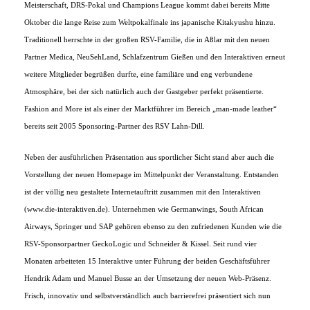
Meisterschaft, DRS-Pokal und Champions League kommt dabei bereits Mitte
Oktober die lange Reise zum Weltpokalfinale ins japanische Kitakyushu hinzu.
Traditionell herrschte in der großen RSV-Familie, die in Aßlar mit den neuen
Partner Medica, NeuSehLand, Schlafzentrum Gießen und den Interaktiven erneut
weitere Mitglieder begrüßen durfte, eine familiäre und eng verbundene
Atmosphäre, bei der sich natürlich auch der Gastgeber perfekt präsentierte.
Fashion and More ist als einer der Marktführer im Bereich „man-made leather“
bereits seit 2005 Sponsoring-Partner des RSV Lahn-Dill.
Neben der ausführlichen Präsentation aus sportlicher Sicht stand aber auch die
Vorstellung der neuen Homepage im Mittelpunkt der Veranstaltung. Entstanden
ist der völlig neu gestaltete Internetauftritt zusammen mit den Interaktiven
(www.die-interaktiven.de). Unternehmen wie Germanwings, South African
Airways, Springer und SAP gehören ebenso zu den zufriedenen Kunden wie die
RSV-Sponsorpartner GeckoLogic und Schneider & Kissel. Seit rund vier
Monaten arbeiteten 15 Interaktive unter Führung der beiden Geschäftsführer
Hendrik Adam und Manuel Busse an der Umsetzung der neuen Web-Präsenz.
Frisch, innovativ und selbstverständlich auch barrierefrei präsentiert sich nun