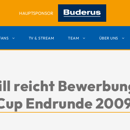
HAUPTSPONSOR
FANS
TV & STREAM
TEAM
ÜBER UNS
ll reicht Bewerbung
Cup Endrunde 2009