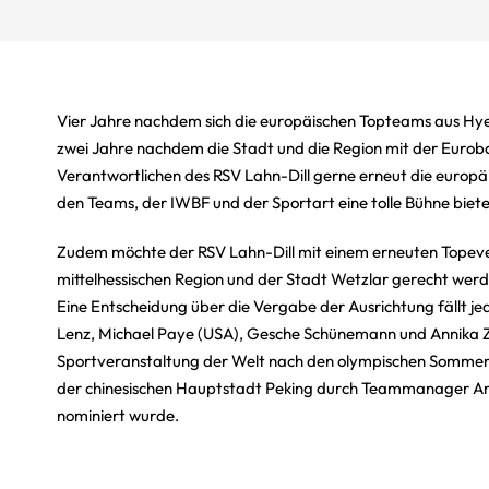
Vier Jahre nachdem sich die europäischen Topteams aus Hyer
zwei Jahre nachdem die Stadt und die Region mit der Euroba
Verantwortlichen des RSV Lahn-Dill gerne erneut die europäis
den Teams, der IWBF und der Sportart eine tolle Bühne biet
Zudem möchte der RSV Lahn-Dill mit einem erneuten Topeven
mittelhessischen Region und der Stadt Wetzlar gerecht werde
Eine Entscheidung über die Vergabe der Ausrichtung fällt j
Lenz, Michael Paye (USA), Gesche Schünemann und Annika Zey
Sportveranstaltung der Welt nach den olympischen Sommersp
der chinesischen Hauptstadt Peking durch Teammanager An
nominiert wurde.