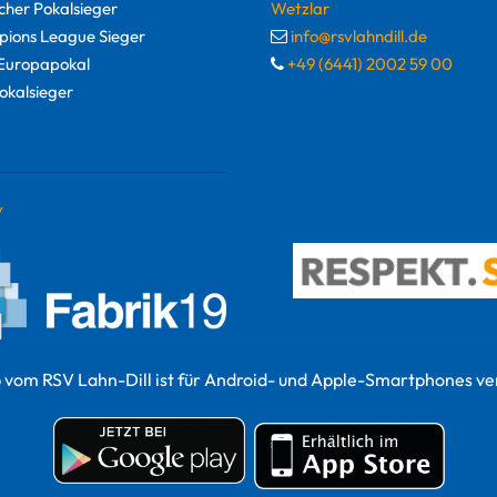
cher Pokalsieger
Wetzlar
ions League Sieger
info@rsvlahndill.de
uropapokal
+49 (6441) 2002 59 00
okalsieger
y
 vom RSV Lahn-Dill ist für Android- und Apple-Smartphones ve
© 2022 RSV Lahn-Dill Sportvermarktungs GmbH