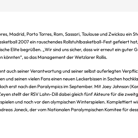
es, Madrid, Porto Torres, Rom, Sassari, Toulouse und Zwickau ein St
sketball 2007 ein rauschendes Rollstuhlbasketball-Fest gefeiert hat
che Elite begrüßen. „Wir sind uns sicher, dass wir erneut ein guter 
en könnten“, so das Management der Wetzlarer Rollis.
t auch seiner Verantwortung und seiner selbst auferlegten Verpfl
n und seinen vielen Fans einen neuen Leckerbissen in Sachen hochkl
edoch erst nach den Paralympics im September. Mit Joey Johnson (Kan
en stellt der RSV Lahn-Dill dabei gleich fünf Akteure für die zweit
ielen und noch vor den olympischen Winterspielen. Komplettiert wir
dreas Joneck, der vom Nationalen Paralympischen Komitee für de