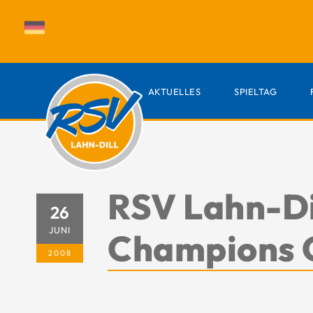
AKTUELLES
SPIELTAG
RSV Lahn-Di
26
JUNI
Champions 
2008