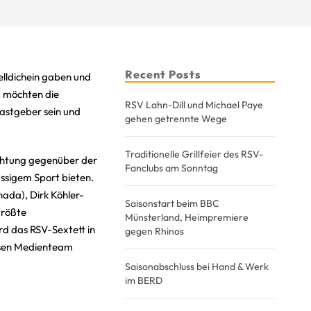
Recent Posts
elldichein gaben und
, möchten die
RSV Lahn-Dill und Michael Paye
Gastgeber sein und
gehen getrennte Wege
Traditionelle Grillfeier des RSV-
ichtung gegenüber der
Fanclubs am Sonntag
assigem Sport bieten.
ada), Dirk Köhler-
Saisonstart beim BBC
größte
Münsterland, Heimpremiere
d das RSV-Sextett in
gegen Rhinos
ssen Medienteam
Saisonabschluss bei Hand & Werk
im BERD