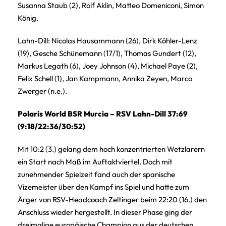
Susanna Staub (2), Rolf Aklin, Matteo Domeniconi, Simon
König.
Lahn-Dill: Nicolas Hausammann (26), Dirk Köhler-Lenz
(19), Gesche Schünemann (17/1), Thomas Gundert (12),
Markus Legath (6), Joey Johnson (4), Michael Paye (2),
Felix Schell (1), Jan Kampmann, Annika Zeyen, Marco
Zwerger (n.e.).
Polaris World BSR Murcia – RSV Lahn-Dill 37:69
(9:18/22:36/30:52)
Mit 10:2 (3.) gelang dem hoch konzentrierten Wetzlarern
ein Start nach Maß im Auftaktviertel. Doch mit
zunehmender Spielzeit fand auch der spanische
Vizemeister über den Kampf ins Spiel und hatte zum
Ärger von RSV-Headcoach Zeltinger beim 22:20 (16.) den
Anschluss wieder hergestellt. In dieser Phase ging der
dreimalige europäische Champion aus der deutschen