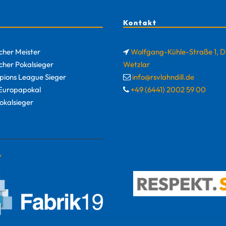
Kontakt
cher Meister
Wolfgang-Kühle-Straße 1, 
cher Pokalsieger
Wetzlar
ions League Sieger
info@rsvlahndill.de
uropapokal
+49 (6441) 2002 59 00
okalsieger
y