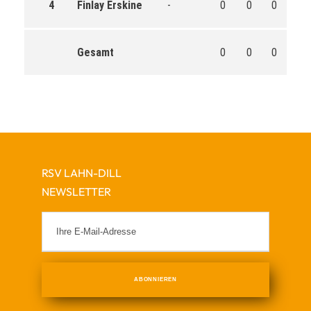
4
Finlay Erskine
-
0
0
0
0
Gesamt
0
0
0
0
RSV LAHN-DILL
NEWSLETTER