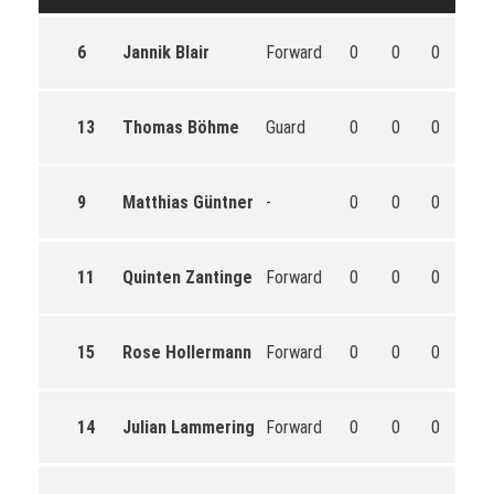
6
Jannik Blair
Forward
0
0
0
0
13
Thomas Böhme
Guard
0
0
0
0
9
Matthias Güntner
-
0
0
0
0
11
Quinten Zantinge
Forward
0
0
0
0
15
Rose Hollermann
Forward
0
0
0
0
14
Julian Lammering
Forward
0
0
0
0