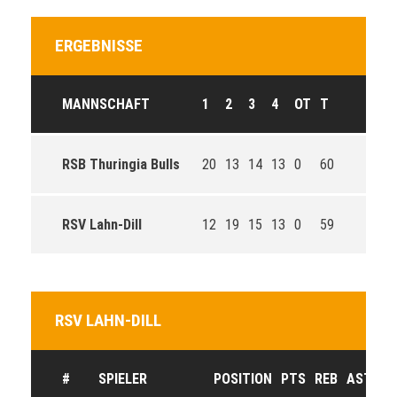
ERGEBNISSE
MANNSCHAFT
1
2
3
4
OT
T
RSB Thuringia Bulls
20
13
14
13
0
60
RSV Lahn-Dill
12
19
15
13
0
59
RSV LAHN-DILL
#
SPIELER
POSITION
PTS
REB
AST
ST