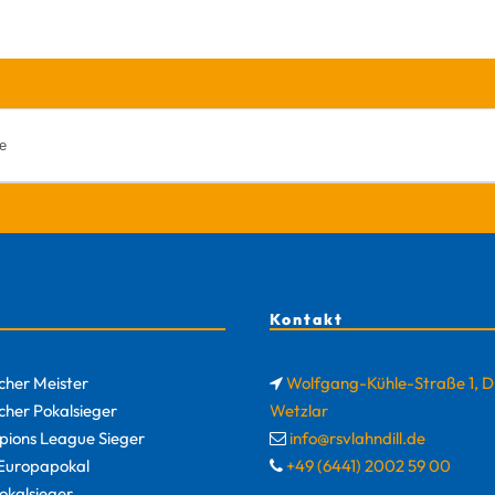
Kontakt
cher Meister
Wolfgang-Kühle-Straße 1, 
cher Pokalsieger
Wetzlar
ions League Sieger
info@rsvlahndill.de
uropapokal
+49 (6441) 2002 59 00
okalsieger