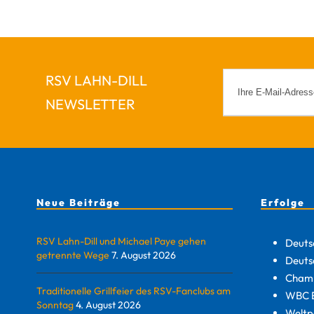
RSV LAHN-DILL
NEWSLETTER
Neue Beiträge
Erfolge
RSV Lahn-Dill und Michael Paye gehen
Deuts
getrennte Wege
7. August 2026
Deuts
Champ
Traditionelle Grillfeier des RSV-Fanclubs am
WBC E
Sonntag
4. August 2026
Weltp