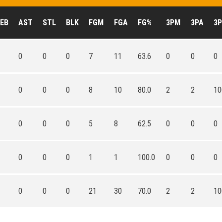
EB
AST
STL
BLK
FGM
FGA
FG%
3PM
3PA
3
0
0
0
7
11
63.6
0
0
0
0
0
0
8
10
80.0
2
2
10
0
0
0
5
8
62.5
0
0
0
0
0
0
1
1
100.0
0
0
0
0
0
0
21
30
70.0
2
2
10