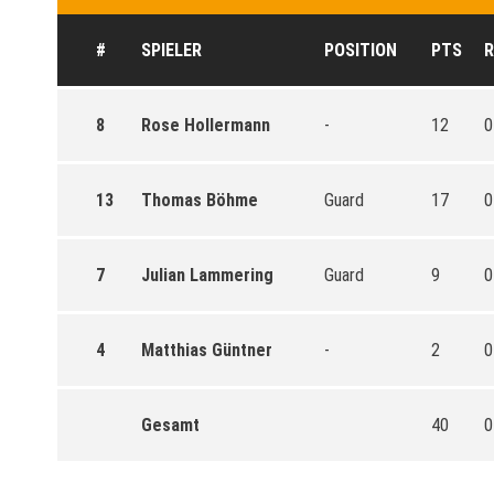
#
SPIELER
POSITION
PTS
R
8
Rose Hollermann
-
12
0
13
Thomas Böhme
Guard
17
0
7
Julian Lammering
Guard
9
0
4
Matthias Güntner
-
2
0
Gesamt
40
0