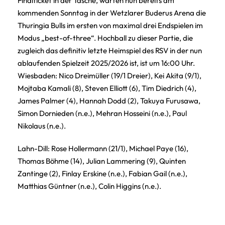
Finalticket in der Tasche, warten nun bereits am
kommenden Sonntag in der Wetzlarer Buderus Arena die
Thuringia Bulls im ersten von maximal drei Endspielen im
Modus „best-of-three“. Hochball zu dieser Partie, die
zugleich das definitiv letzte Heimspiel des RSV in der nun
ablaufenden Spielzeit 2025/2026 ist, ist um 16:00 Uhr.
Wiesbaden: Nico Dreimüller (19/1 Dreier), Kei Akita (9/1),
Mojtaba Kamali (8), Steven Elliott (6), Tim Diedrich (4),
James Palmer (4), Hannah Dodd (2), Takuya Furusawa,
Simon Dornieden (n.e.), Mehran Hosseini (n.e.), Paul
Nikolaus (n.e.).
Lahn-Dill: Rose Hollermann (21/1), Michael Paye (16),
Thomas Böhme (14), Julian Lammering (9), Quinten
Zantinge (2), Finlay Erskine (n.e.), Fabian Gail (n.e.),
Matthias Güntner (n.e.), Colin Higgins (n.e.).