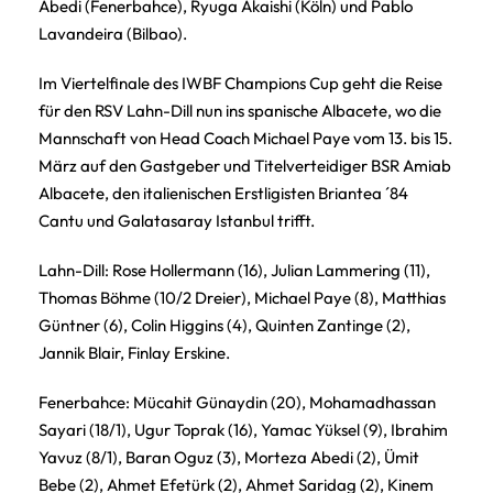
Abedi (Fenerbahce), Ryuga Akaishi (Köln) und Pablo
Lavandeira (Bilbao).
Im Viertelfinale des IWBF Champions Cup geht die Reise
für den RSV Lahn-Dill nun ins spanische Albacete, wo die
Mannschaft von Head Coach Michael Paye vom 13. bis 15.
März auf den Gastgeber und Titelverteidiger BSR Amiab
Albacete, den italienischen Erstligisten Briantea ´84
Cantu und Galatasaray Istanbul trifft.
Lahn-Dill: Rose Hollermann (16), Julian Lammering (11),
Thomas Böhme (10/2 Dreier), Michael Paye (8), Matthias
Güntner (6), Colin Higgins (4), Quinten Zantinge (2),
Jannik Blair, Finlay Erskine.
Fenerbahce: Mücahit Günaydin (20), Mohamadhassan
Sayari (18/1), Ugur Toprak (16), Yamac Yüksel (9), Ibrahim
Yavuz (8/1), Baran Oguz (3), Morteza Abedi (2), Ümit
Bebe (2), Ahmet Efetürk (2), Ahmet Saridag (2), Kinem