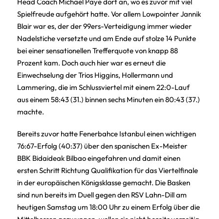
Head Coach Michael Paye dort an, wo es zuvor mit viel
Spielfreude aufgehört hatte. Vor allem Lowpointer Jannik
Blair war es, der der 99ers-Verteidigung immer wieder
Nadelstiche versetzte und am Ende auf stolze 14 Punkte
bei einer sensationellen Trefferquote von knapp 88
Prozent kam. Doch auch hier war es erneut die
Einwechselung der Trios Higgins, Hollermann und
Lammering, die im Schlussviertel mit einem 22:0-Lauf
aus einem 58:43 (31.) binnen sechs Minuten ein 80:43 (37.)
machte.
Bereits zuvor hatte Fenerbahce Istanbul einen wichtigen
76:67-Erfolg (40:37) über den spanischen Ex-Meister
BBK Bidaideak Bilbao eingefahren und damit einen
ersten Schritt Richtung Qualifikation für das Viertelfinale
in der europäischen Königsklasse gemacht. Die Basken
sind nun bereits im Duell gegen den RSV Lahn-Dill am
heutigen Samstag um 18:00 Uhr zu einem Erfolg über die