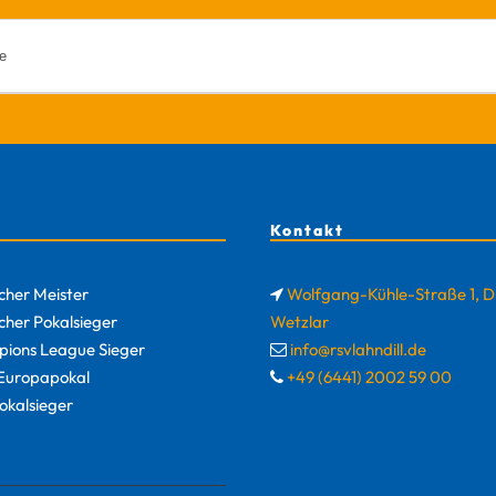
Kontakt
cher Meister
Wolfgang-Kühle-Straße 1, 
cher Pokalsieger
Wetzlar
ions League Sieger
info@rsvlahndill.de
uropapokal
+49 (6441) 2002 59 00
okalsieger