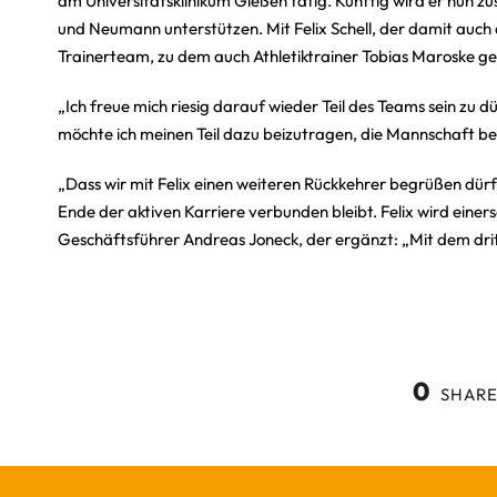
am Universitätsklinikum Gießen tätig. Künftig wird er nun z
und Neumann unterstützen. Mit Felix Schell, der damit auc
Trainerteam, zu dem auch Athletiktrainer Tobias Maroske geh
„Ich freue mich riesig darauf wieder Teil des Teams sein z
möchte ich meinen Teil dazu beizutragen, die Mannschaft bes
„Dass wir mit Felix einen weiteren Rückkehrer begrüßen dürf
Ende der aktiven Karriere verbunden bleibt. Felix wird einer
Geschäftsführer Andreas Joneck, der ergänzt: „Mit dem dritte
0
SHARE