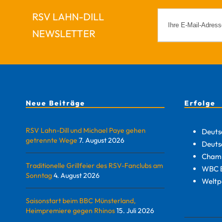
RSV LAHN-DILL
NEWSLETTER
Neue Beiträge
Erfolge
RSV Lahn-Dill und Michael Paye gehen
Deuts
getrennte Wege
7. August 2026
Deuts
Champ
Traditionelle Grillfeier des RSV-Fanclubs am
WBC E
Sonntag
4. August 2026
Weltp
Saisonstart beim BBC Münsterland,
Heimpremiere gegen Rhinos
15. Juli 2026