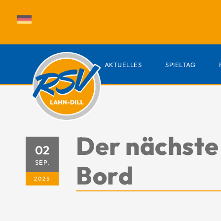
AKTUELLES
SPIELTAG
Der nächste
02
SEP.
Bord
2025