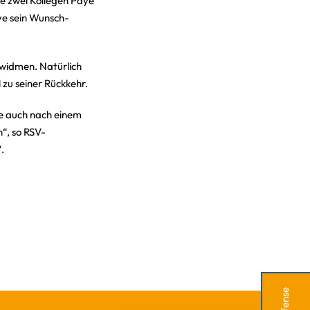
ne zwei Kollegen Paye
ye sein Wunsch-
 widmen. Natürlich
 zu seiner Rückkehr.
ie auch nach einem
n“, so RSV-
.