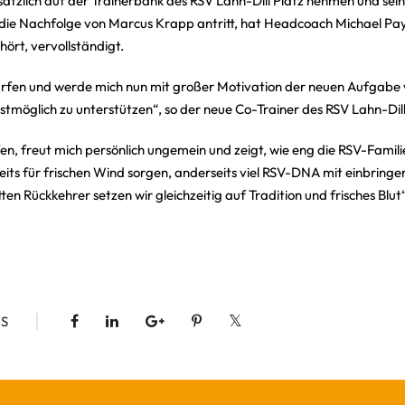
usätzlich auf der Trainerbank des RSV Lahn-Dill Platz nehmen und sei
h die Nachfolge von Marcus Krapp antritt, hat Headcoach Michael Pa
ört, vervollständigt.
u dürfen und werde mich nun mit großer Motivation der neuen Aufgabe
tmöglich zu unterstützen“, so der neue Co-Trainer des RSV Lahn-Dill
en, freut mich persönlich ungemein und zeigt, wie eng die RSV-Famil
seits für frischen Wind sorgen, anderseits viel RSV-DNA mit einbringe
n Rückkehrer setzen wir gleichzeitig auf Tradition und frisches Blut“
S