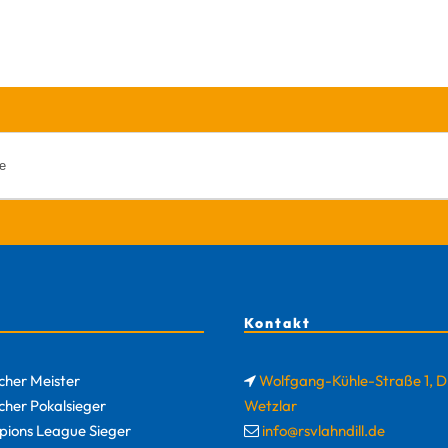
Kontakt
cher Meister
Wolfgang-Kühle-Straße 1, 
cher Pokalsieger
Wetzlar
ions League Sieger
info@rsvlahndill.de