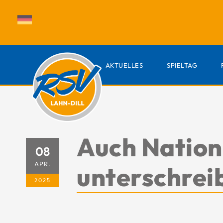
AKTUELLES
SPIELTAG
Auch Nation
08
APR.
unterschrei
2025