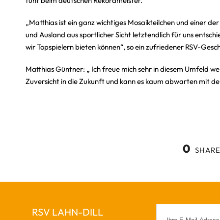
fünf beim deutschen Rekordmeister.
„Matthias ist ein ganz wichtiges Mosaikteilchen und einer d
und Ausland aus sportlicher Sicht letztendlich für uns entsc
wir Topspielern bieten können“, so ein zufriedener RSV-Ges
Matthias Güntner: „ Ich freue mich sehr in diesem Umfeld wei
Zuversicht in die Zukunft und kann es kaum abwarten mit de
0
SHARE
RSV LAHN-DILL