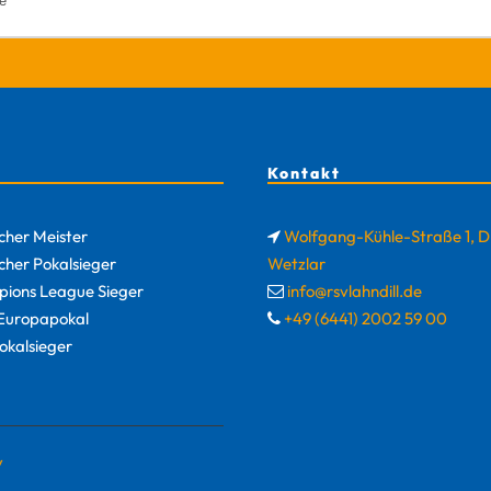
Kontakt
cher Meister
Wolfgang-Kühle-Straße 1, 
cher Pokalsieger
Wetzlar
ions League Sieger
info@rsvlahndill.de
uropapokal
+49 (6441) 2002 59 00
okalsieger
y