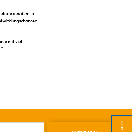
ngebote aus dem In-
 Entwicklungschancen
aue mit viel
.“