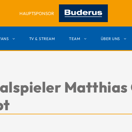
HAUPTSPONSOR
FANS
TV & STREAM
TEAM
ÜBER UNS
alspieler Matthias
bt