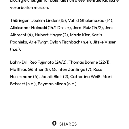
Doch gleiches gilt für Bulls, die nun diese mentale Klatsche
verarbeiten müssen.
Thüringen: Joakim Linden (15), Vahid Gholomazad (14),
Aliaksandr Halouski (14/1 Dreier), Jordi Ruiz (14/2), Jens
Albrecht (4), Hubert Hager (2), Marie Kier, Karlis
Podnieks, Arie Twigt, Dylan Fischbach (n.e.), Jitske Visser
(n.e.).
Lahn-Dill: Reo Fujimoto (24/2), Thomas Böhme (22/1),
Matthias Güntner (8), Quinten Zantinge (7), Rose
Hollermann (4), Jannik Blair (2), Catharina Weiß, Mark
Beissert (n.e.), Peyman Mizan (n.e.).
0
SHARES