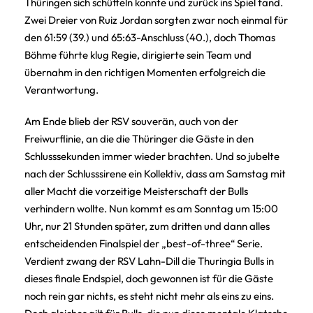
Thüringen sich schütteln konnte und zurück ins Spiel fand.
Zwei Dreier von Ruiz Jordan sorgten zwar noch einmal für
den 61:59 (39.) und 65:63-Anschluss (40.), doch Thomas
Böhme führte klug Regie, dirigierte sein Team und
übernahm in den richtigen Momenten erfolgreich die
Verantwortung.
Am Ende blieb der RSV souverän, auch von der
Freiwurflinie, an die die Thüringer die Gäste in den
Schlusssekunden immer wieder brachten. Und so jubelte
nach der Schlusssirene ein Kollektiv, dass am Samstag mit
aller Macht die vorzeitige Meisterschaft der Bulls
verhindern wollte. Nun kommt es am Sonntag um 15:00
Uhr, nur 21 Stunden später, zum dritten und dann alles
entscheidenden Finalspiel der „best-of-three“ Serie.
Verdient zwang der RSV Lahn-Dill die Thuringia Bulls in
dieses finale Endspiel, doch gewonnen ist für die Gäste
noch rein gar nichts, es steht nicht mehr als eins zu eins.