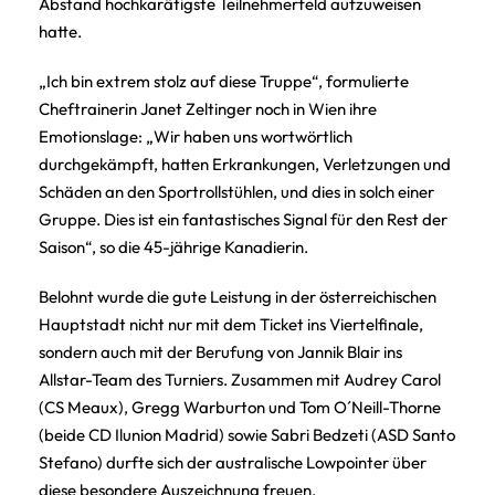
Abstand hochkarätigste Teilnehmerfeld aufzuweisen
hatte.
„Ich bin extrem stolz auf diese Truppe“, formulierte
Cheftrainerin Janet Zeltinger noch in Wien ihre
Emotionslage: „Wir haben uns wortwörtlich
durchgekämpft, hatten Erkrankungen, Verletzungen und
Schäden an den Sportrollstühlen, und dies in solch einer
Gruppe. Dies ist ein fantastisches Signal für den Rest der
Saison“, so die 45-jährige Kanadierin.
Belohnt wurde die gute Leistung in der österreichischen
Hauptstadt nicht nur mit dem Ticket ins Viertelfinale,
sondern auch mit der Berufung von Jannik Blair ins
Allstar-Team des Turniers. Zusammen mit Audrey Carol
(CS Meaux), Gregg Warburton und Tom O´Neill-Thorne
(beide CD Ilunion Madrid) sowie Sabri Bedzeti (ASD Santo
Stefano) durfte sich der australische Lowpointer über
diese besondere Auszeichnung freuen.