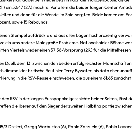
) ein 52:47 (27.) machte. Vor allem die beiden langen Center Amadu 
hielten und dann für die Wende im Spiel sorgten. Beide kamen am 
ozent, sowie 15 Rebounds.
seinen Stempel aufdrückte und aus allen Lagen hochprozentig verw
ive ein ums andere Male große Probleme. Nationalspieler Böhme war 
en Viertels wieder einen 57:56-Vorsprung (29.) für die Mittelhesse
gen Duell, dem 13. zwischen den beiden erfolgreichsten Mannschafte
 diesmal der britische Routinier Terry Bywater, bis dato eher unauffäl
rkierung in die RSV-Reuse einschweben, die aus einem 61:63 zunächst 
r den RSV in der langen Europapokalgeschichte beider Seiten, lässt 
effen die Iberer auf den Sieger der zweiten Halbfinalpartie zwisch
15/3 Dreier), Gregg Warburton (6), Pablo Zarzuela (6), Pablo Lavande