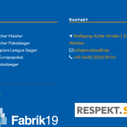
Kontakt
cher Meister
Wolfgang-Kühle-Straße 1, 
cher Pokalsieger
Wetzlar
ions League Sieger
info@rsvlahndill.de
uropapokal
+49 (6441) 2002 59 00
okalsieger
y