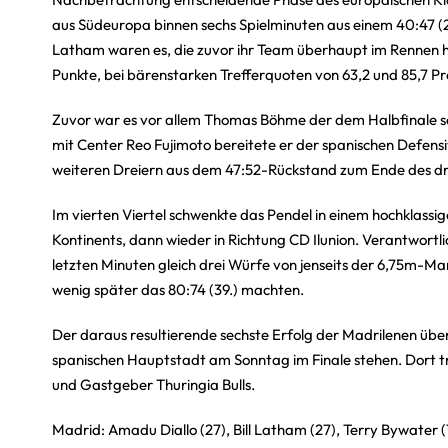
aus Südeuropa binnen sechs Spielminuten aus einem 40:47 (21.
Latham waren es, die zuvor ihr Team überhaupt im Rennen 
Punkte, bei bärenstarken Trefferquoten von 63,2 und 85,7 Pr
Zuvor war es vor allem Thomas Böhme der dem Halbfinale 
mit Center Reo Fujimoto bereitete er der spanischen Defens
weiteren Dreiern aus dem 47:52-Rückstand zum Ende des dritt
Im vierten Viertel schwenkte das Pendel in einem hochklassi
Kontinents, dann wieder in Richtung CD Ilunion. Verantwortlich
letzten Minuten gleich drei Würfe von jenseits der 6,75m-Ma
wenig später das 80:74 (39.) machten.
Der daraus resultierende sechste Erfolg der Madrilenen übe
spanischen Hauptstadt am Sonntag im Finale stehen. Dort tr
und Gastgeber Thuringia Bulls.
Madrid: Amadu Diallo (27), Bill Latham (27), Terry Bywater (