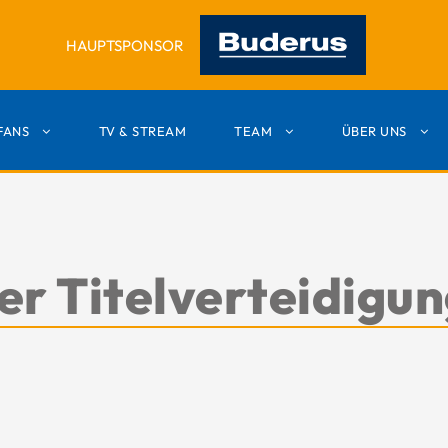
HAUPTSPONSOR
FANS
TV & STREAM
TEAM
ÜBER UNS
r Titelverteidigung