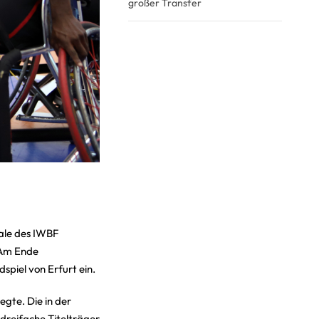
großer Transfer
nale des IWBF
 Am Ende
spiel von Erfurt ein.
gte. Die in der
dreifache Titelträger