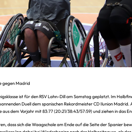
se gegen Madrid
igsklasse ist für den RSV Lahn-Dill am Samstag geplatzt. Im Halbfi
pannenden Duell dem spanischen Rekordmeister CD Ilunion Madrid.
e aus dem Vorjahr mit 83:77 (20:21/38:43/57:59) und ziehen in das End
en, dass sich die Waagschale am Ende auf die Seite der Spanier bewe
sikers lag dabei bei Wiederbeginn nach der Halbzeitpause, als der 