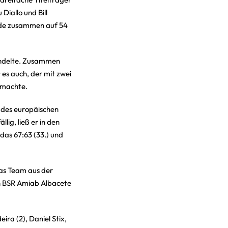
Diallo und Bill
Ende zusammen auf 54
andelte. Zusammen
es auch, der mit zwei
n machte.
n des europäischen
lig, ließ er in den
das 67:63 (33.) und
das Team aus der
en BSR Amiab Albacete
ira (2), Daniel Stix,