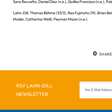
Sara Revuelta, Daniel Díaz (n.e.), Quilles Francisco (n.e.), Pab
Lahn-Dill: Thomas Böhme (33/3), Reo Fujimoto (19), Brian Bell 
Mosler, Catharina Weiß, Peyman Mizan (n.e.).
0
SHARE
RSV LAHN-DILL
NEWSLETTER