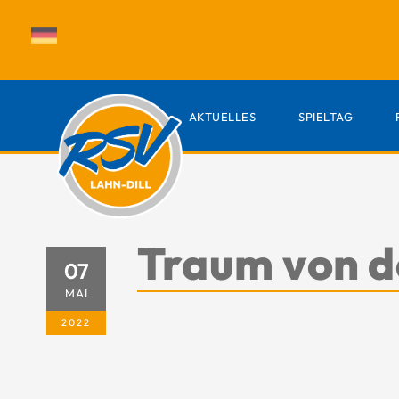
AKTUELLES
SPIELTAG
Traum von de
07
MAI
2022