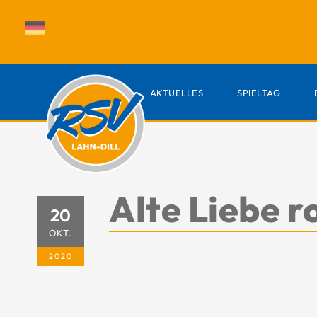
AKTUELLES
SPIELTAG
Alte Liebe r
20
OKT.
2020