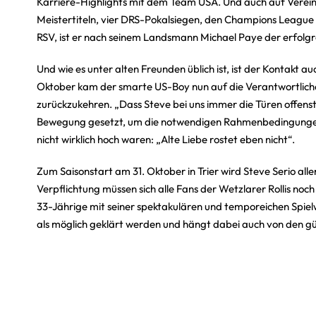
Karriere-Highlights mit dem Team USA. Und auch auf Vereins
Meistertiteln, vier DRS-Pokalsiegen, den Champions League
RSV, ist er nach seinem Landsmann Michael Paye der erfolgr
Und wie es unter alten Freunden üblich ist, ist der Kontakt a
Oktober kam der smarte US-Boy nun auf die Verantwortlichen
zurückzukehren. „Dass Steve bei uns immer die Türen offenst
Bewegung gesetzt, um die notwendigen Rahmenbedingungen z
nicht wirklich hoch waren: „Alte Liebe rostet eben nicht“.
Zum Saisonstart am 31. Oktober in Trier wird Steve Serio all
Verpflichtung müssen sich alle Fans der Wetzlarer Rollis noc
33-Jährige mit seiner spektakulären und temporeichen Spielwei
als möglich geklärt werden und hängt dabei auch von den 