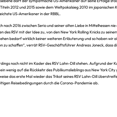
ebene darf der sympathische US-Amerikaner auf seine Erfolge stolz 
 Titeln 2012 und 2015 sowie dem Weltpokalsieg 2010 im japanischen 
eichste US-Amerikaner in der RBBL.
uch nach 2016 zwischen Serio und seiner alten Liebe in Mittelhessen ni
 des RSV mit der Idee zu, von den New York Rolling Knicks zu seinem
ehen bedarf wirklich keiner weiteren Erläuterung und so haben wir al
u schaffen“, verrät RSV-Geschäftsführer Andreas Joneck, dass di
erdings noch nicht im Kader des RSV Lahn-Dill stehen. Aufgrund der Ku
h ein wenig auf die Rückkehr des Publikumslieblings aus New York Cit
se das erste Mal wieder das Trikot seines RSV Lahn-Dill überstreifen 
gültigen Reisebedingungen durch die Corona-Pandemie ab.