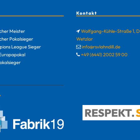
Kontakt
cher Meister
Wolfgang-Kühle-Straße 1, 
cher Pokalsieger
Wetzlar
ions League Sieger
info@rsvlahndill.de
uropapokal
+49 (6441) 2002 59 00
okalsieger
y