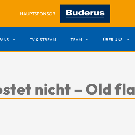
HAUPTSPONSOR
FANS
TV & STREAM
TEAM
ÜBER UNS
ostet nicht – Old fl