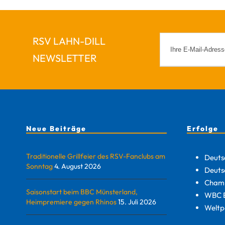
RSV LAHN-DILL
NEWSLETTER
Neue Beiträge
Erfolge
Traditionelle Grillfeier des RSV-Fanclubs am
Deuts
Sonntag
4. August 2026
Deuts
Champ
Saisonstart beim BBC Münsterland,
WBC E
Heimpremiere gegen Rhinos
15. Juli 2026
Weltp