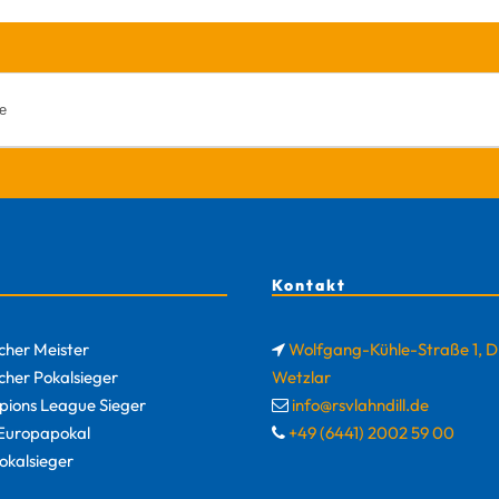
Kontakt
cher Meister
Wolfgang-Kühle-Straße 1, 
cher Pokalsieger
Wetzlar
ions League Sieger
info@rsvlahndill.de
uropapokal
+49 (6441) 2002 59 00
okalsieger