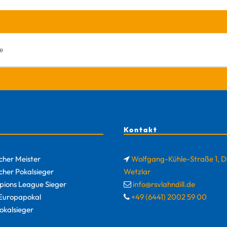
Kontakt
cher Meister
Wolfgang-Kühle-Straße 1, 
cher Pokalsieger
Wetzlar
ions League Sieger
info@rsvlahndill.de
uropapokal
+49 (6441) 2002 59 00
okalsieger