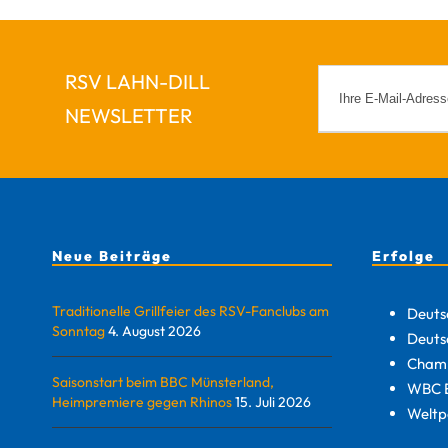
RSV LAHN-DILL
NEWSLETTER
Neue Beiträge
Erfolge
Traditionelle Grillfeier des RSV-Fanclubs am
Deuts
Sonntag
4. August 2026
Deuts
Champ
Saisonstart beim BBC Münsterland,
WBC E
Heimpremiere gegen Rhinos
15. Juli 2026
Weltp