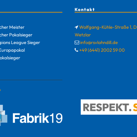
Kontakt
cher Meister
Wolfgang-Kühle-Straße 1, 
cher Pokalsieger
Wetzlar
ions League Sieger
info@rsvlahndill.de
uropapokal
+49 (6441) 2002 59 00
okalsieger
y