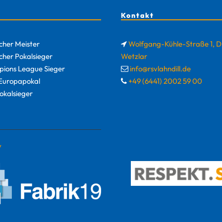
Kontakt
cher Meister
Wolfgang-Kühle-Straße 1, 
cher Pokalsieger
Wetzlar
ions League Sieger
info@rsvlahndill.de
uropapokal
+49 (6441) 2002 59 00
okalsieger
y