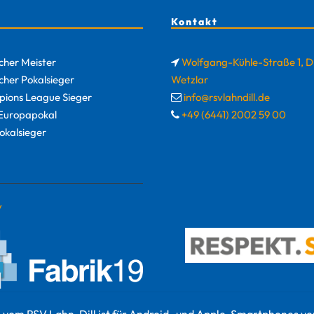
Kontakt
cher Meister
Wolfgang-Kühle-Straße 1, 
cher Pokalsieger
Wetzlar
ions League Sieger
info@rsvlahndill.de
uropapokal
+49 (6441) 2002 59 00
okalsieger
y
 vom RSV Lahn-Dill ist für Android- und Apple-Smartphones ve