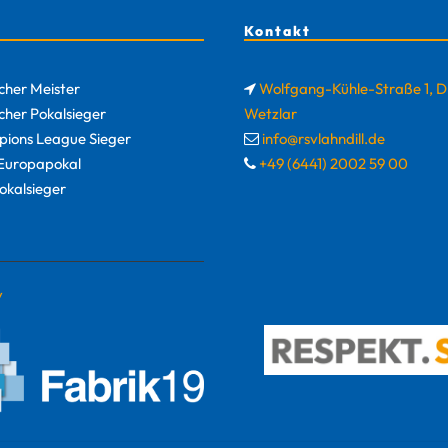
Kontakt
cher Meister
Wolfgang-Kühle-Straße 1, 
cher Pokalsieger
Wetzlar
ions League Sieger
info@rsvlahndill.de
uropapokal
+49 (6441) 2002 59 00
okalsieger
y