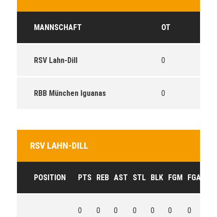
MANNSCHAFT
OT
RSV Lahn-Dill
0
RBB München Iguanas
0
RSV LAHN-DILL
POSITION
PTS
REB
AST
STL
BLK
FGM
FGA
FG
0
0
0
0
0
0
0
0