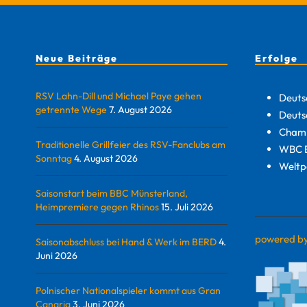
Neue Beiträge
Erfolge
RSV Lahn-Dill und Michael Paye gehen
Deuts
getrennte Wege
7. August 2026
Deuts
Champ
Traditionelle Grillfeier des RSV-Fanclubs am
WBC E
Sonntag
4. August 2026
Weltp
Saisonstart beim BBC Münsterland,
Heimpremiere gegen Rhinos
15. Juli 2026
powered b
Saisonabschluss bei Hand & Werk im BERD
4.
Juni 2026
Polnischer Nationalspieler kommt aus Gran
Canaria
3. Juni 2026