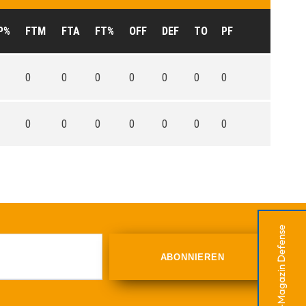
P%
FTM
FTA
FT%
OFF
DEF
TO
PF
0
0
0
0
0
0
0
0
0
0
0
0
0
0
RSV-Magazin Defense