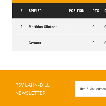
#
SPIELER
POSITION
PTS
9
Matthias Güntner
-
0
Gesamt
0
RSV LAHN-DILL
NEWSLETTER