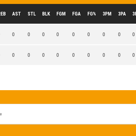
REB
AST
STL
BLK
FGM
FGA
FG%
3PM
3PA
3
0
0
0
0
0
0
0
0
0
0
0
0
0
0
0
0
0
0
0
0