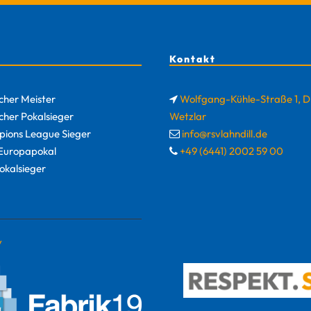
Kontakt
cher Meister
Wolfgang-Kühle-Straße 1, 
cher Pokalsieger
Wetzlar
ions League Sieger
info@rsvlahndill.de
uropapokal
+49 (6441) 2002 59 00
okalsieger
y