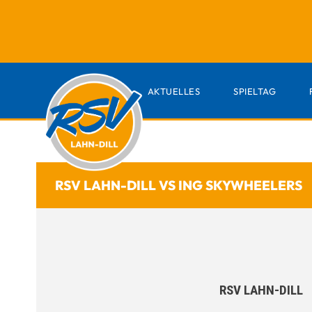
AKTUELLES
SPIELTAG
RSV LAHN-DILL VS ING SKYWHEELERS
RSV LAHN-DILL