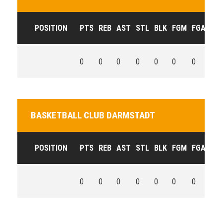
POSITION
PTS
REB
AST
STL
BLK
FGM
FGA
FG
0
0
0
0
0
0
0
0
BASKETBALL CLUB DARMSTADT
POSITION
PTS
REB
AST
STL
BLK
FGM
FGA
FG
0
0
0
0
0
0
0
0