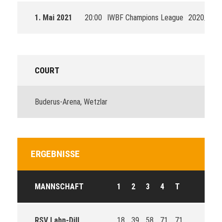
1. Mai 2021
20:00
IWBF Champions League
2020/202
COURT
Buderus-Arena, Wetzlar
ERGEBNISSE
MANNSCHAFT
1
2
3
4
T
RSV Lahn-Dill
18
39
58
71
71