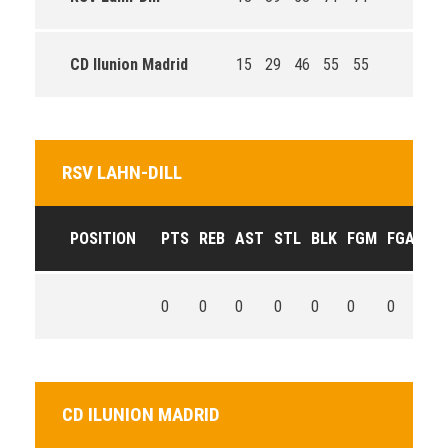
CD Ilunion Madrid
15
29
46
55
55
RSV LAHN-DILL
POSITION
PTS
REB
AST
STL
BLK
FGM
FGA
FG
0
0
0
0
0
0
0
0
CD ILUNION MADRID