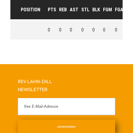
POSITION
PTS
REB
AST
STL
BLK
FGM
FGA
FG
0
0
0
0
0
0
0
0
RSV LAHN-DILL
NEWSLETTER