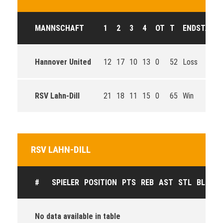
MANNSCHAFT
1
2
3
4
OT
T
ENDSTAND
Hannover United
12
17
10
13
0
52
Loss
RSV Lahn-Dill
21
18
11
15
0
65
Win
RSV LAHN-DILL
#
SPIELER
POSITION
PTS
REB
AST
STL
BLK
F
No data available in table