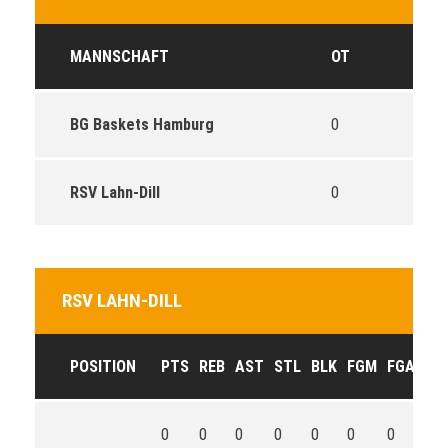
MANNSCHAFT
OT
BG Baskets Hamburg
0
RSV Lahn-Dill
0
RSV LAHN-DILL
POSITION
PTS
REB
AST
STL
BLK
FGM
FGA
FG
0
0
0
0
0
0
0
0