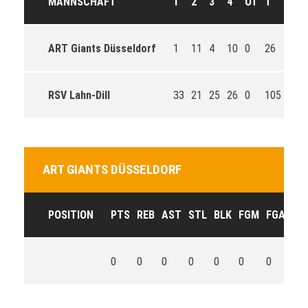
MANNSCHAFT
1
2
3
4
OT
T
ART Giants Düsseldorf
1
11
4
10
0
26
RSV Lahn-Dill
33
21
25
26
0
105
ART GIANTS DÜSSELDORF
POSITION
PTS
REB
AST
STL
BLK
FGM
FGA
FG
0
0
0
0
0
0
0
0