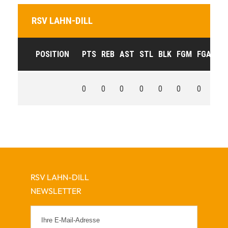
RSV LAHN-DILL
POSITION
PTS
REB
AST
STL
BLK
FGM
FGA
FG
0
0
0
0
0
0
0
0
RSV LAHN-DILL
NEWSLETTER