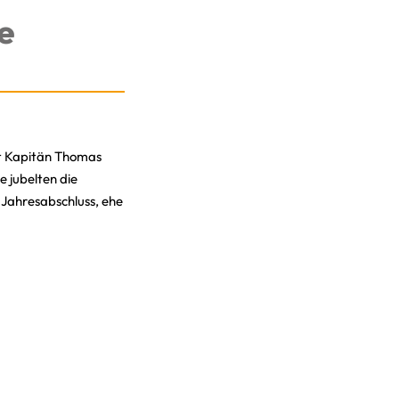
e
at Kapitän Thomas
 jubelten die
 Jahresabschluss, ehe