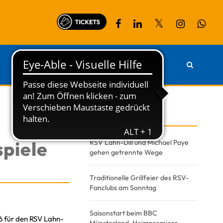
PARTNER
KONTAKT
Recent Posts
piele
RSV Lahn-Dill und Michael Paye
gehen getrennte Wege
Traditionelle Grillfeier des RSV-
Fanclubs am Sonntag
Saisonstart beim BBC
26 für den RSV Lahn-