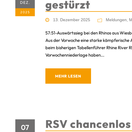
gestürzt
DEZ.
2025
13. Dezember 2025
Meldungen
,
M
57:51-Auswärtssieg bei den Rhinos aus Wie
Aus der Vorwoche eine starke kämpferische 
beim bisherigen Tabellenführer Rhine River R
Vorwochenniederlage haben...
MEHR LESEN
RSV chancenlos
07