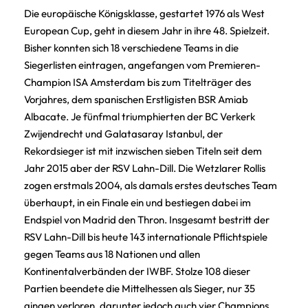
Die europäische Königsklasse, gestartet 1976 als West
European Cup, geht in diesem Jahr in ihre 48. Spielzeit.
Bisher konnten sich 18 verschiedene Teams in die
Siegerlisten eintragen, angefangen vom Premieren-
Champion ISA Amsterdam bis zum Titelträger des
Vorjahres, dem spanischen Erstligisten BSR Amiab
Albacate. Je fünfmal triumphierten der BC Verkerk
Zwijendrecht und Galatasaray Istanbul, der
Rekordsieger ist mit inzwischen sieben Titeln seit dem
Jahr 2015 aber der RSV Lahn-Dill. Die Wetzlarer Rollis
zogen erstmals 2004, als damals erstes deutsches Team
überhaupt, in ein Finale ein und bestiegen dabei im
Endspiel von Madrid den Thron. Insgesamt bestritt der
RSV Lahn-Dill bis heute 143 internationale Pflichtspiele
gegen Teams aus 18 Nationen und allen
Kontinentalverbänden der IWBF. Stolze 108 dieser
Partien beendete die Mittelhessen als Sieger, nur 35
gingen verloren, darunter jedoch auch vier Champions