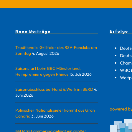
Neue Beiträge
Erfolge
Traditionelle Grillfeier des RSV-Fanclubs am
Deuts
Sonntag
4. August 2026
Deuts
Champ
Saisonstart beim BBC Münsterland,
WBC E
Heimpremiere gegen Rhinos
15. Juli 2026
Weltp
Saisonabschluss bei Hand & Werk im BERD
4.
Juni 2026
powered b
Polnischer Nationalspieler kommt aus Gran
Canaria
3. Juni 2026
Mit Max Lammering gelingt ein großer