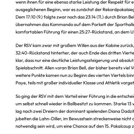
wenn ihnen für eine ebenso starke Leistung der Respekt für 
ausgeglichenen Beginn, war es zunächst der Rekordpokalsiege
Dem 17:10 (9.) folgte zwar noch das 23:14 (11.) durch Brian B
übernahmen das Kommando auf dem Parkett der Sporthalle an
komfortablen Führung für einen 25:27-Rückstand, an dem U
Der RSV kam zwar mit großem Willen aus der Kabine zurück, do
32:40-Rückstand hinterher, der auch Ende des dritten Vier
klar, dass nur eine deutliche Leistungssteigerung und absolut
Spielabschnitt. Allen voran Brian Bell, der bisher bereits v
weitere Punkte kamen nun zu Beginn des vierten Viertels bin
Paye, teils mit großer individueller Klasse und Athletik vorg
So ging der RSV mit dem Vorteil einer Führung in die entsche
um selbst schnell wieder in Ballbesitzt zu kommen. Starke 1
lag nach zwei Dreiern der dominant spielenden Diana Dadzi
jubelten die Lahn-Diller, im Bewusstsein streckenweise nicht
notwendig sein wird, um eine Chance auf den 15. Pokalcoup 