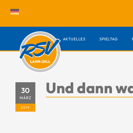
AKTUELLES
SPIELTAG
Und dann wa
30
MÄRZ
2019