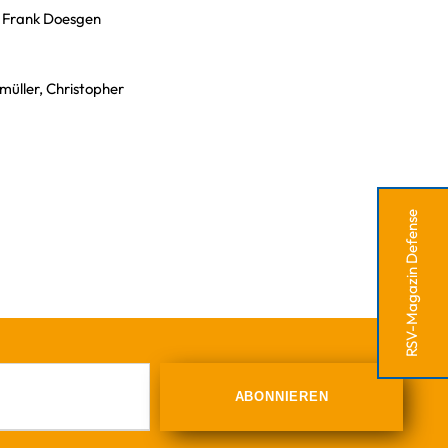
), Frank Doesgen
imüller, Christopher
RSV-Magazin Defense