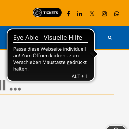
PARTNER
KONTAKT
ll …