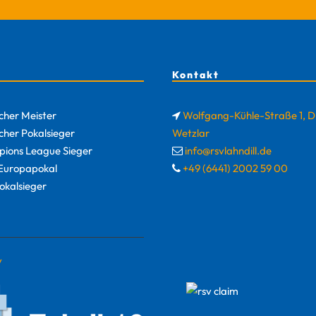
Kontakt
cher Meister
Wolfgang-Kühle-Straße 1, 
cher Pokalsieger
Wetzlar
ions League Sieger
info@rsvlahndill.de
uropapokal
+49 (6441) 2002 59 00
okalsieger
y