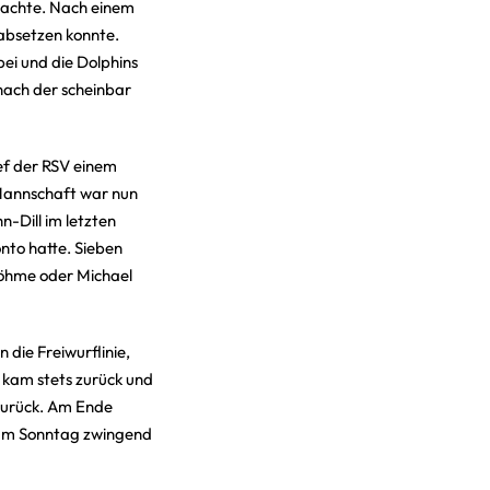
 machte. Nach einem
 absetzen konnte.
bei und die Dolphins
nach der scheinbar
ief der RSV einem
 Mannschaft war nun
n-Dill im letzten
nto hatte. Sieben
 Böhme oder Michael
 die Freiwurflinie,
r kam stets zurück und
zurück. Am Ende
le am Sonntag zwingend