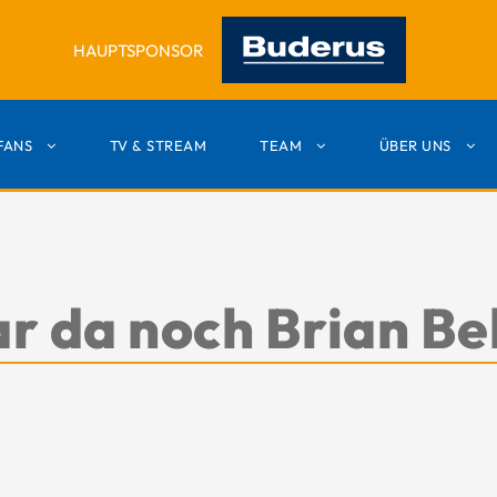
HAUPTSPONSOR
FANS
TV & STREAM
TEAM
ÜBER UNS
r da noch Brian Be