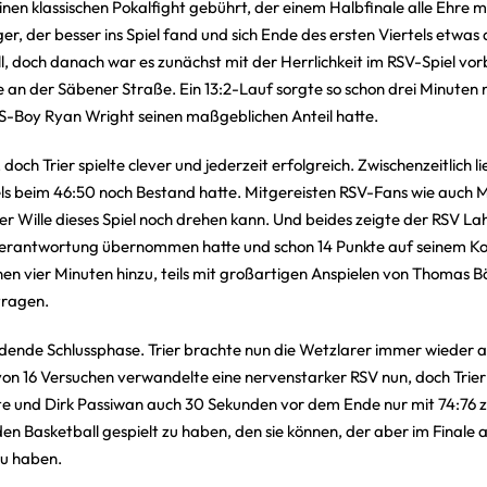
einen klassischen Pokalfight gebührt, der einem Halbfinale alle Ehre
r, der besser ins Spiel fand und sich Ende des ersten Viertels etwas
ell, doch danach war es zunächst mit der Herrlichkeit im RSV-Spiel vor
 der Säbener Straße. Ein 13:2-Lauf sorgte so schon drei Minuten 
S-Boy Ryan Wright seinen maßgeblichen Anteil hatte.
ch Trier spielte clever und jederzeit erfolgreich. Zwischenzeitlich l
tels beim 46:50 noch Bestand hatte. Mitgereisten RSV-Fans wie auch
er Wille dieses Spiel noch drehen kann. Und beides zeigte der RSV Lah
iel Verantwortung übernommen hatte und schon 14 Punkte auf seinem Ko
nen vier Minuten hinzu, teils mit großartigen Anspielen von Thomas
etragen.
idende Schlussphase. Trier brachte nun die Wetzlarer immer wieder an
3 von 16 Versuchen verwandelte eine nervenstarker RSV nun, doch Trie
te und Dirk Passiwan auch 30 Sekunden vor dem Ende nur mit 74:76 
 den Basketball gespielt zu haben, den sie können, der aber im Fina
zu haben.