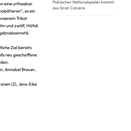
Polnischer Nationalspieler kommt
en eine unfassbar
aus Gran Canaria
bilitieren“, so ein
 unserem Trikot
ehn und zwölf, Häfeli
rgebniskosmetik
iche Ziel bereits
lls neu geschaffene
rden.
ler, Annabel Breuer,
tanen (2), Jens-Eike