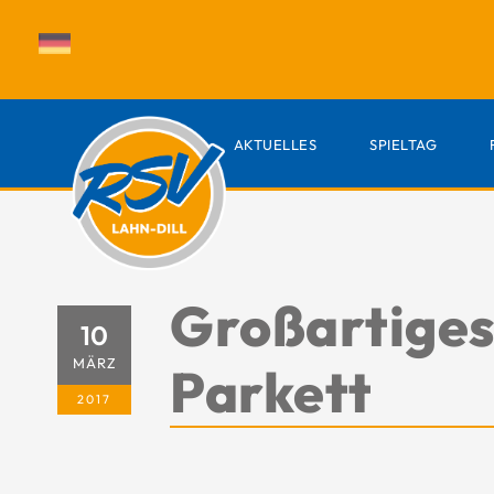
AKTUELLES
SPIELTAG
Großartiges
10
MÄRZ
Parkett
2017