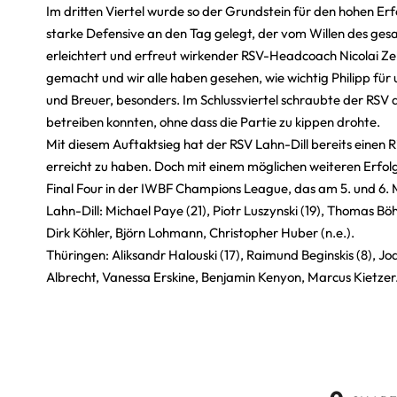
Im dritten Viertel wurde so der Grundstein für den hohen Er
starke Defensive an den Tag gelegt, der vom Willen des gesa
erleichtert und erfreut wirkender RSV-Headcoach Nicolai Zelt
gemacht und wir alle haben gesehen, wie wichtig Philipp für u
und Breuer, besonders. Im Schlussviertel schraubte der RSV d
betreiben konnten, ohne dass die Partie zu kippen drohte.
Mit diesem Auftaktsieg hat der RSV Lahn-Dill bereits einen Ri
erreicht zu haben. Doch mit einem möglichen weiteren Erfo
Final Four in der IWBF Champions League, das am 5. und 6. Ma
Lahn-Dill: Michael Paye (21), Piotr Luszynski (19), Thomas Böh
Dirk Köhler, Björn Lohmann, Christopher Huber (n.e.).
Thüringen: Aliksandr Halouski (17), Raimund Beginskis (8), J
Albrecht, Vanessa Erskine, Benjamin Kenyon, Marcus Kietzer