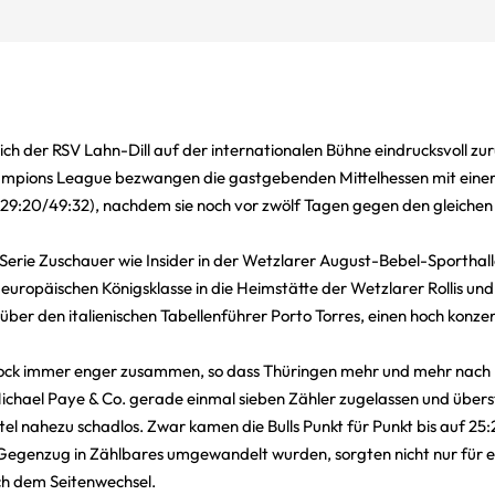
sich der RSV Lahn-Dill auf der internationalen Bühne eindrucksvoll 
Champions League bezwangen die gastgebenden Mittelhessen mit eine
:7/29:20/49:32), nachdem sie noch vor zwölf Tagen gegen den gleiche
 Serie Zuschauer wie Insider in der Wetzlarer August-Bebel-Sporthall
europäischen Königsklasse in die Heimstätte der Wetzlarer Rollis un
ber den italienischen Tabellenführer Porto Torres, einen hoch konze
stock immer enger zusammen, so dass Thüringen mehr und mehr nach
 Michael Paye & Co. gerade einmal sieben Zähler zugelassen und übers
l nahezu schadlos. Zwar kamen die Bulls Punkt für Punkt bis auf 25:2
 Gegenzug in Zählbares umgewandelt wurden, sorgten nicht nur für e
ach dem Seitenwechsel.