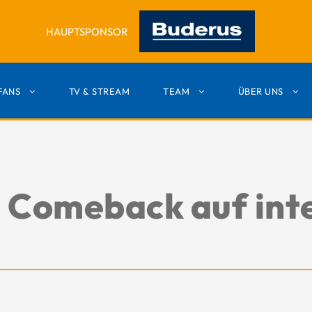
HAUPTSPONSOR
FANS
TV & STREAM
TEAM
ÜBER UNS
 Comeback auf int