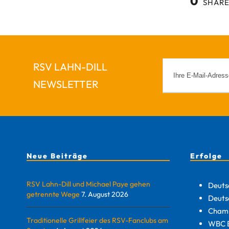
0
SHARE
RSV LAHN-DILL
NEWSLETTER
Neue Beiträge
Erfolge
RSV Lahn-Dill und Michael Paye gehen
Deuts
getrennte Wege
7. August 2026
Deuts
Champ
Traditionelle Grillfeier des RSV-Fanclubs am
WBC E