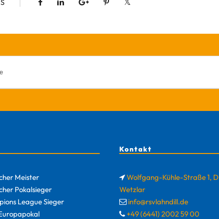
S
Kontakt
cher Meister
Wolfgang-Kühle-Straße 1, 
cher Pokalsieger
Wetzlar
ions League Sieger
info@rsvlahndill.de
uropapokal
+49 (6441) 2002 59 00