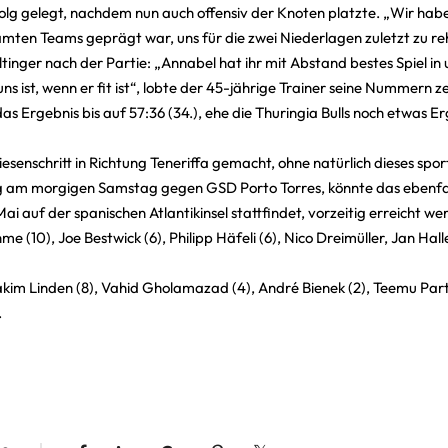
folg gelegt, nachdem nun auch offensiv der Knoten platzte. „Wir hab
mten Teams geprägt war, uns für die zwei Niederlagen zuletzt zu reha
inger nach der Partie: „Annabel hat ihr mit Abstand bestes Spiel in
ns ist, wenn er fit ist“, lobte der 45-jährige Trainer seine Nummern z
as Ergebnis bis auf 57:36 (34.), ehe die Thuringia Bulls noch etwas E
esenschritt in Richtung Teneriffa gemacht, ohne natürlich dieses sportl
lg am morgigen Samstag gegen GSD Porto Torres, könnte das ebenfa
i auf der spanischen Atlantikinsel stattfindet, vorzeitig erreicht we
me (10), Joe Bestwick (6), Philipp Häfeli (6), Nico Dreimüller, Jan Hal
oakim Linden (8), Vahid Gholamazad (4), André Bienek (2), Teemu Par
.