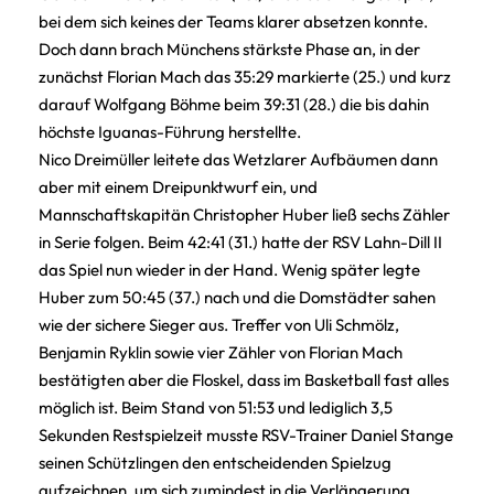
bei dem sich keines der Teams klarer absetzen konnte.
Doch dann brach Münchens stärkste Phase an, in der
zunächst Florian Mach das 35:29 markierte (25.) und kurz
darauf Wolfgang Böhme beim 39:31 (28.) die bis dahin
höchste Iguanas-Führung herstellte.
Nico Dreimüller leitete das Wetzlarer Aufbäumen dann
aber mit einem Dreipunktwurf ein, und
Mannschaftskapitän Christopher Huber ließ sechs Zähler
in Serie folgen. Beim 42:41 (31.) hatte der RSV Lahn-Dill II
das Spiel nun wieder in der Hand. Wenig später legte
Huber zum 50:45 (37.) nach und die Domstädter sahen
wie der sichere Sieger aus. Treffer von Uli Schmölz,
Benjamin Ryklin sowie vier Zähler von Florian Mach
bestätigten aber die Floskel, dass im Basketball fast alles
möglich ist. Beim Stand von 51:53 und lediglich 3,5
Sekunden Restspielzeit musste RSV-Trainer Daniel Stange
seinen Schützlingen den entscheidenden Spielzug
aufzeichnen, um sich zumindest in die Verlängerung