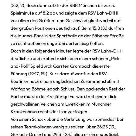
(2:2, 2), doch dann setzte der RBB München bis zur 5.
Spielminute auf 8:2 ab und zeigte dem RSV Lahn-Dill II
vor allem den Größen- und Geschwindigkeitsvorteil auf
den großen Positionen deutlich auf. Beim 15:8 (8.) durften
die Iguana-Fans in der Sporthalle an der Säbener Straße
zu recht auf einen ungefährderten Sieg hoffen.
Doch in den folgenden Minuten legte der RSV Lahn-Dill II
deutlich zu und eroberte sich nach einem schönen „Pick-
and-Roll“ Spiel durch Carsten Crombach die erste
Führung (19:17, 15.). Kurz darauf war für den RSV-
Routinier nach einem unglücklichen Zusammenstoß mit
Wolfgang Böhme jedoch Schluss: Den packenden Rest der
Partie musste der 44-jährige Forward mit einem dick
geschwollenen Veilchen am Liveticker im Münchner
Krankenhaus rechts der Isar verfolgen.
Von einem Schock über die Verletzung war zumindest bei
seinen Teamkollegen wenig zu spüren, über 26:25 (19.,
Gerlach-Dreier) und 29:31 (23.) blieb es ein enges Spiel,