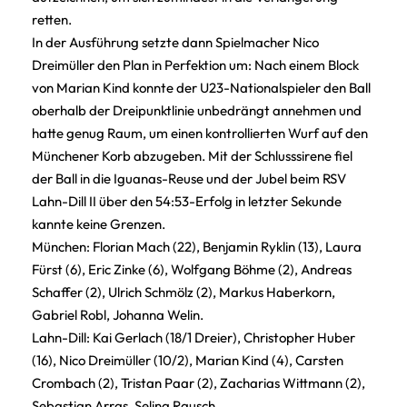
retten.
In der Ausführung setzte dann Spielmacher Nico
Dreimüller den Plan in Perfektion um: Nach einem Block
von Marian Kind konnte der U23-Nationalspieler den Ball
oberhalb der Dreipunktlinie unbedrängt annehmen und
hatte genug Raum, um einen kontrollierten Wurf auf den
Münchener Korb abzugeben. Mit der Schlusssirene fiel
der Ball in die Iguanas-Reuse und der Jubel beim RSV
Lahn-Dill II über den 54:53-Erfolg in letzter Sekunde
kannte keine Grenzen.
München: Florian Mach (22), Benjamin Ryklin (13), Laura
Fürst (6), Eric Zinke (6), Wolfgang Böhme (2), Andreas
Schaffer (2), Ulrich Schmölz (2), Markus Haberkorn,
Gabriel Robl, Johanna Welin.
Lahn-Dill: Kai Gerlach (18/1 Dreier), Christopher Huber
(16), Nico Dreimüller (10/2), Marian Kind (4), Carsten
Crombach (2), Tristan Paar (2), Zacharias Wittmann (2),
Sebastian Arras, Selina Rausch.