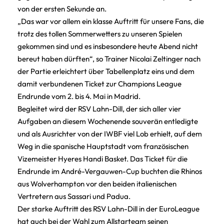
von der ersten Sekunde an.
„Das war vor allem ein klasse Auftritt für unsere Fans, die
trotz des tollen Sommerwetters zu unseren Spielen
gekommen sind und es insbesondere heute Abend nicht
bereut haben dürften“, so Trainer Nicolai Zeltinger nach
der Partie erleichtert über Tabellenplatz eins und dem
damit verbundenen Ticket zur Champions League
Endrunde vom 2. bis 4. Mai in Madrid.
Begleitet wird der RSV Lahn-Dill, der sich aller vier
Aufgaben an diesem Wochenende souverän entledigte
und als Ausrichter von der IWBF viel Lob erhielt, auf dem
Weg in die spanische Hauptstadt vom französischen
Vizemeister Hyeres Handi Basket. Das Ticket für die
Endrunde im André-Vergauwen-Cup buchten die Rhinos
aus Wolverhampton vor den beiden italienischen
Vertretern aus Sassari und Padua.
Der starke Auftritt des RSV Lahn-Dill in der EuroLeague
hat auch bei der Wahl zum Allstarteam seinen