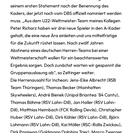
seinem ersten Statement nach der Benennung des
Kaders, der jetzt noch vom DBS offiziell nominiert werden
muss. „Aus dem U22-Weltmeister-Team meines Kollegen
Peter Richarz haben wir drei neue Spieler in den A-Kader
geholt, die eine neue Ära einleiten und uns mittelfristige
für die Zukunft rüstet lassen. Nach zwölf Jahren
Abstinenz eines deutschen Herren-Teams bei einer
Weltmeisterschaft wollen für ein beachtenswertes
Ergebnis sorgen. Doch zunächst warten wir gespannt die
Gruppenauslosung ab“, so Zeltinger weiter.
Die Herrenausahl für Incheon: Jens-Eike Albrecht (RSB
Team Thüringen), Thomas Becker (Mainhatten
Skywheelers), André Bienek (Unipol Briantea ´84 Cantu),
Thomas Böhme (RSV Lahn-Dill), Jan Haller (RSV Lahn-
Dill), Matthias Heimbach (FCK Rolling Devils), Christopher
Huber (RSV Lahn-Dill), Dirk Köhler (RSV Lahn-Dill), Björn
Lohmann (RSV Lahn-Dill), Kai Möller (RSC-Rollis Zwickau),
Dirk Passiwan (Goldmann Dolphins Trier), Marco Zwerger